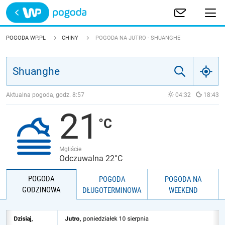
Trwa ładowanie
POLSKA
POGODA WP.PL
CHINY
POGODA NA JUTRO - SHUANGHE
EUROPA
ŚWIAT
Aktualna pogoda, godz.
8:57
04:32
18:43
21
JAKOŚĆ POWIETRZA
Mgliście
Odczuwalna 22°C
POGODA
POGODA
POGODA NA
GODZINOWA
DŁUGOTERMINOWA
WEEKEND