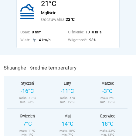
21°C
Mgliście
Odczuwalna
23°C
Opad:
0 mm
Ciśnienie:
1010 hPa
Wiatr:
4 km/h
Wilgotność:
98%
Shuanghe - średnie temperatury
Styczeń
Luty
Marzec
-16°C
-11°C
-3°C
maks. -10°C
maks. -6°C
maks. 2°C
min. -23°C
min. -19°C
min. -10°C
Kwiecień
Maj
Czerwiec
7°C
14°C
18°C
maks. 11°C
maks. 18°C
maks. 23°C
min. 1°C
min. 7°C
min. 13°C