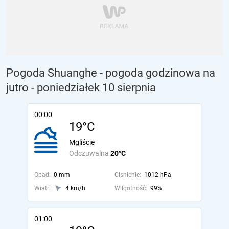
Pogoda Shuanghe - pogoda godzinowa na
jutro
- poniedziałek 10 sierpnia
00:00
19°C
Mgliście
Odczuwalna
20°C
Opad:
0 mm
Ciśnienie:
1012 hPa
Wiatr:
4 km/h
Wilgotność:
99%
01:00