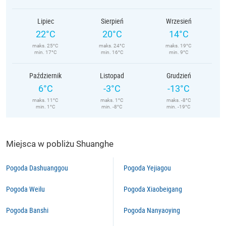
Lipiec
Sierpień
Wrzesień
22°C
20°C
14°C
maks. 25°C
maks. 24°C
maks. 19°C
min. 17°C
min. 16°C
min. 9°C
Październik
Listopad
Grudzień
6°C
-3°C
-13°C
maks. 11°C
maks. 1°C
maks. -8°C
min. 1°C
min. -8°C
min. -19°C
Miejsca w pobliżu Shuanghe
Pogoda Dashuanggou
Pogoda Yejiagou
Pogoda Weilu
Pogoda Xiaobeigang
Pogoda Banshi
Pogoda Nanyaoying