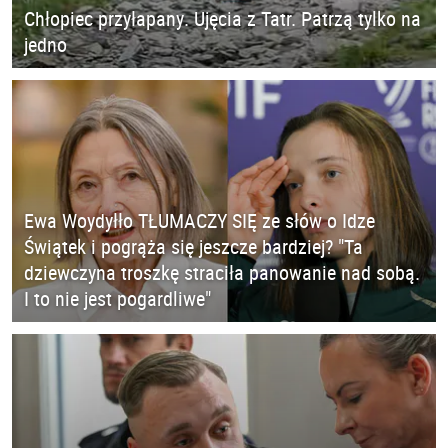
Chłopiec przyłapany. Ujęcia z Tatr. Patrzą tylko na
jedno
Ewa Woydyłło TŁUMACZY SIĘ ze słów o Idze
Świątek i pogrąża się jeszcze bardziej? "Ta
dziewczyna troszkę straciła panowanie nad sobą.
I to nie jest pogardliwe"