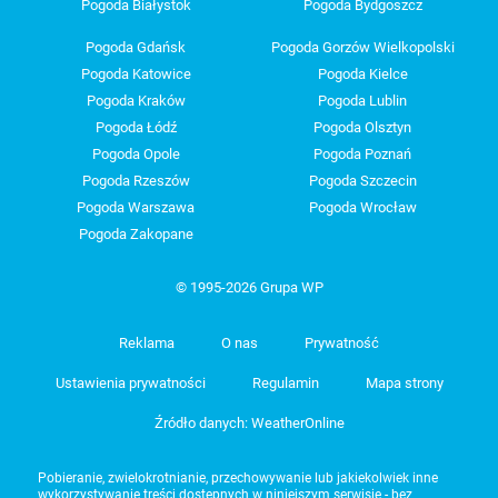
Pogoda Białystok
Pogoda Bydgoszcz
Pogoda Gdańsk
Pogoda Gorzów Wielkopolski
Pogoda Katowice
Pogoda Kielce
Pogoda Kraków
Pogoda Lublin
Pogoda Łódź
Pogoda Olsztyn
Pogoda Opole
Pogoda Poznań
Pogoda Rzeszów
Pogoda Szczecin
Pogoda Warszawa
Pogoda Wrocław
Pogoda Zakopane
© 1995-2026 Grupa WP
Reklama
O nas
Prywatność
Ustawienia prywatności
Regulamin
Mapa strony
Źródło danych: WeatherOnline
Pobieranie, zwielokrotnianie, przechowywanie lub jakiekolwiek inne
wykorzystywanie treści dostępnych w niniejszym serwisie - bez