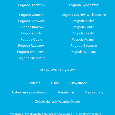
Pogoda Białystok
Pogoda Bydgoszcz
Pogoda Gdańsk
Pogoda Gorzów Wielkopolski
Pogoda Katowice
Pogoda Kielce
Pogoda Kraków
Pogoda Lublin
Pogoda Łódź
Pogoda Olsztyn
Pogoda Opole
Pogoda Poznań
Pogoda Rzeszów
Pogoda Szczecin
Pogoda Warszawa
Pogoda Wrocław
Pogoda Zakopane
© 1995-2026 Grupa WP
Reklama
O nas
Prywatność
Ustawienia prywatności
Regulamin
Mapa strony
Źródło danych: WeatherOnline
Pobieranie, zwielokrotnianie, przechowywanie lub jakiekolwiek inne