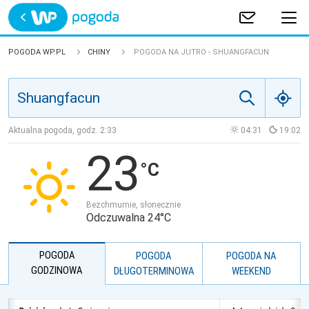
Trwa ładowanie
POLSKA
POGODA WP.PL
CHINY
POGODA NA JUTRO - SHUANGFACUN
EUROPA
ŚWIAT
Aktualna pogoda, godz.
2:33
04:31
19:02
23
JAKOŚĆ POWIETRZA
Bezchmurnie, słonecznie
Odczuwalna 24°C
POGODA
POGODA
POGODA NA
GODZINOWA
DŁUGOTERMINOWA
WEEKEND