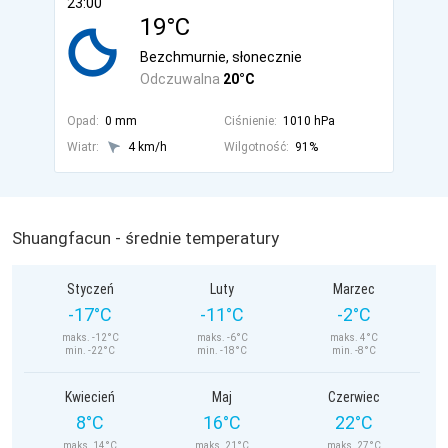
23:00
19°C
Bezchmurnie, słonecznie
Odczuwalna
20°C
Opad:
0 mm
Ciśnienie:
1010 hPa
Wiatr:
4 km/h
Wilgotność:
91%
Shuangfacun - średnie temperatury
Styczeń
Luty
Marzec
-17°C
-11°C
-2°C
maks. -12°C
maks. -6°C
maks. 4°C
min. -22°C
min. -18°C
min. -8°C
Kwiecień
Maj
Czerwiec
8°C
16°C
22°C
maks. 14°C
maks. 21°C
maks. 27°C