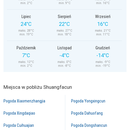
min. 2°C
min. 9°C
min. 16°C
Lipiec
Sierpień
Wrzesień
24°C
22°C
16°C
maks. 28°C
maks. 27°C
maks. 21°C
min. 19°C
min. 18°C
min. 11°C
Październik
Listopad
Grudzień
7°C
-4°C
-14°C
maks. 12°C
maks. 0°C
maks. -9°C
min. 2°C
min. -8°C
min. -19°C
Miejsca w pobliżu Shuangfacun
Pogoda Xiaomenzhangjia
Pogoda Yongxingcun
Pogoda Xingdaqiao
Pogoda Dahuofang
Pogoda Cuihuajian
Pogoda Dongshancun