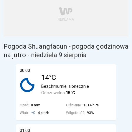
Pogoda Shuangfacun - pogoda godzinowa
na jutro
- niedziela 9 sierpnia
00:00
14°C
Bezchmurnie, słonecznie
Odczuwalna
15°C
Opad:
0 mm
Ciśnienie:
1014 hPa
Wiatr:
4 km/h
Wilgotność:
93%
01:00