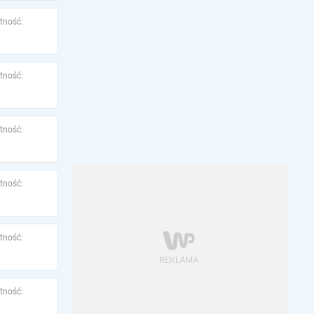
tność:
tność:
tność:
tność:
tność:
tność: