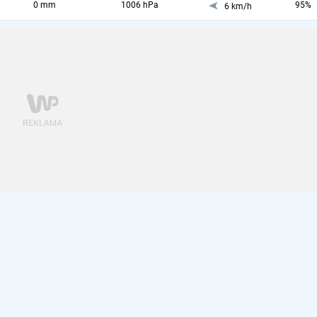
0 mm
1006 hPa
95%
6 km/h