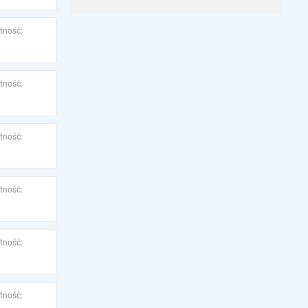
tność:
tność:
tność:
tność:
tność:
tność: