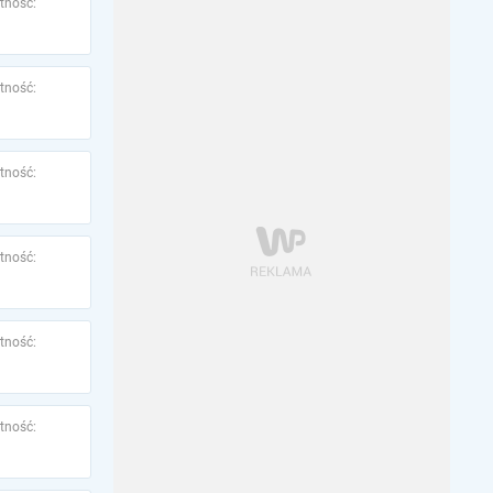
tność:
tność:
tność:
tność:
tność:
tność: