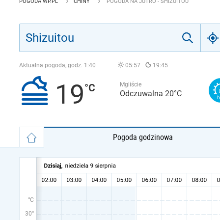
POGODA WP.PL
CHINY
POGODA NA JUTRO - SHIZUITOU
Aktualna pogoda, godz.
1:40
05:57
19:45
19
Mgliście
Odczuwalna 20°C
Pogoda godzinowa
°C
30°