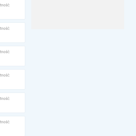
tność:
tność:
tność:
tność:
tność:
tność: