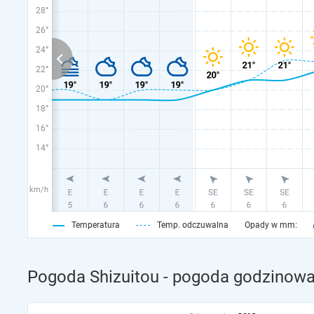
28°
26°
24°
22°
20°
18°
16°
14°
km/h
Temperatura
Temp. odczuwalna
Opady w mm:
Pogoda Shizuitou - pogoda godzinowa 