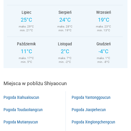
Lipiec
Sierpień
Wrzesień
25°C
24°C
19°C
maks. 29°C
maks. 28°C
maks. 23°C
min. 21°C
min. 19°C
min. 13°C
Październik
Listopad
Grudzień
11°C
2°C
-4°C
maks. 17°C
maks. 7°C
maks. 1°C
min. 5°C
min. -2°C
min. -8°C
Miejsca w pobliżu Shiyaocun
Pogoda Xiahualoucun
Pogoda Yantonggoucun
Pogoda Toudaoliangcun
Pogoda Jiaojiehecun
Pogoda Mutianyucun
Pogoda Xinglongchengcun