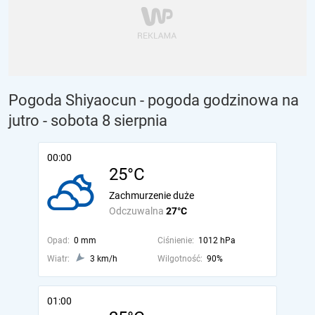
Pogoda Shiyaocun - pogoda godzinowa na
jutro
- sobota 8 sierpnia
00:00
25°C
Zachmurzenie duże
Odczuwalna
27°C
Opad:
0 mm
Ciśnienie:
1012 hPa
Wiatr:
3 km/h
Wilgotność:
90%
01:00