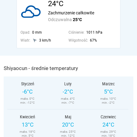
24°C
Zachmurzenie całkowite
Odczuwalna
25°C
Opad:
0 mm
Ciśnienie:
1011 hPa
Wiatr:
3 km/h
Wilgotność:
67%
Shiyaocun - średnie temperatury
Styczeń
Luty
Marzec
-6°C
-2°C
5°C
maks. 0°C
maks. 4°C
maks. 10°C
min. -12°C
min. -7°C
min. -2°C
Kwiecień
Maj
Czerwiec
13°C
20°C
24°C
maks. 18°C
maks. 25°C
maks. 29°C
min. 5°C
min. 12°C
min. 18°C