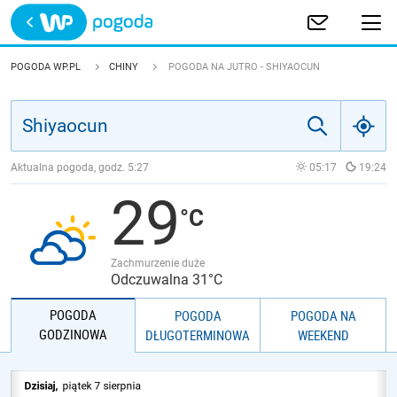
Trwa ładowanie
POLSKA
POGODA WP.PL
CHINY
POGODA NA JUTRO - SHIYAOCUN
EUROPA
ŚWIAT
Aktualna pogoda, godz.
5:27
05:17
19:24
29
JAKOŚĆ POWIETRZA
Zachmurzenie duże
Odczuwalna 31°C
POGODA
POGODA
POGODA NA
GODZINOWA
DŁUGOTERMINOWA
WEEKEND