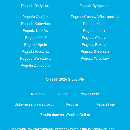
Pogoda Białystok
Pogoda Bydgoszcz
Pogoda Gdańsk
Pogoda Gorzów Wielkopolski
Pogoda Katowice
Pogoda Kielce
Pogoda Kraków
Pogoda Lublin
Pogoda Łódź
Pogoda Olsztyn
Pogoda Opole
Pogoda Poznań
Pogoda Rzeszów
Pogoda Szczecin
Pogoda Warszawa
Pogoda Wrocław
Pogoda Zakopane
© 1995-2026 Grupa WP
Reklama
O nas
Prywatność
Ustawienia prywatności
Regulamin
Mapa strony
Źródło danych: WeatherOnline
Pobieranie, zwielokrotnianie, przechowywanie lub jakiekolwiek inne