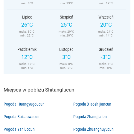
min. 6°C
min. 13°C
min. 19°C
Lipiec
Sierpień
Wrzesień
26°C
25°C
20°C
maks. 30°C
maks. 29°C
maks. 24°C
min. 22°C
min. 20°C
min. 14°C
Październik
Listopad
Grudzień
12°C
3°C
-3°C
maks. 17°C
maks. 8°C
maks. 1°C
min. 6°C
min. -2°C
min. -8°C
Miejsca w pobliżu Shitanglucun
Pogoda Huangyugoucun
Pogoda Xiaoshijiancun
Pogoda Baicaowacun
Pogoda Zhangjiafen
Pogoda Yanluocun
Pogoda Zhuanghuyucun