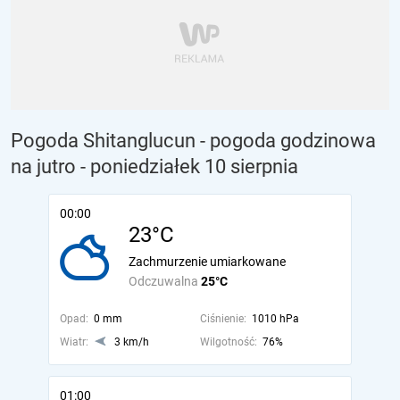
Pogoda Shitanglucun - pogoda godzinowa
na jutro
- poniedziałek 10 sierpnia
00:00
23°C
Zachmurzenie umiarkowane
Odczuwalna
25°C
Opad:
0 mm
Ciśnienie:
1010 hPa
Wiatr:
3 km/h
Wilgotność:
76%
01:00