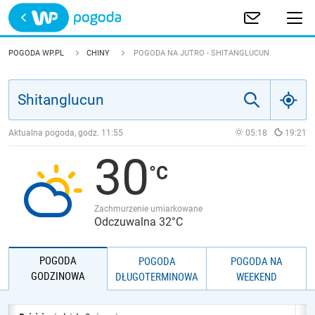
Trwa ładowanie
POLSKA
POGODA WP.PL
CHINY
POGODA NA JUTRO - SHITANGLUCUN
EUROPA
ŚWIAT
Aktualna pogoda, godz.
11:55
05:18
19:21
30
JAKOŚĆ POWIETRZA
Zachmurzenie umiarkowane
Odczuwalna 32°C
POGODA
POGODA
POGODA NA
GODZINOWA
DŁUGOTERMINOWA
WEEKEND