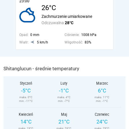
23:00
26°C
Zachmurzenie umiarkowane
Odczuwalna
28°C
Opad:
0 mm
Ciśnienie:
1008 hPa
Wiatr:
5 km/h
Wilgotność:
83%
Shitanglucun - średnie temperatury
Styczeń
Luty
Marzec
-5°C
-1°C
6°C
maks. 0°C
maks. 4°C
maks. 11°C
min. -11°C
min. -7°C
min. -1°C
Kwiecień
Maj
Czerwiec
14°C
21°C
24°C
maks. 19°C
maks. 26°C
maks. 29°C