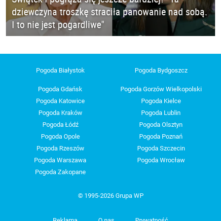
dziewczyna troszkę straciła panowanie nad sobą.
I to nie jest pogardliwe"
Pogoda Białystok
Pogoda Bydgoszcz
Pogoda Gdańsk
Pogoda Gorzów Wielkopolski
Pogoda Katowice
Pogoda Kielce
Pogoda Kraków
Pogoda Lublin
Pogoda Łódź
Pogoda Olsztyn
Pogoda Opole
Pogoda Poznań
Pogoda Rzeszów
Pogoda Szczecin
Pogoda Warszawa
Pogoda Wrocław
Pogoda Zakopane
© 1995-2026 Grupa WP
Reklama
O nas
Prywatność