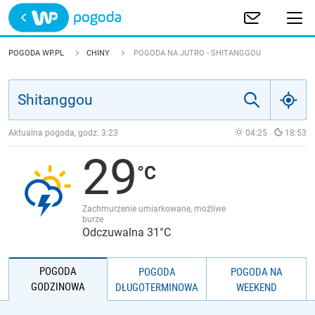
Trwa ładowanie
POLSKA
POGODA WP.PL
CHINY
POGODA NA JUTRO - SHITANGGOU
EUROPA
ŚWIAT
Aktualna pogoda, godz.
3:23
04:25
18:53
29
JAKOŚĆ POWIETRZA
Zachmurzenie umiarkowane, możliwe
burze
Odczuwalna 31°C
POGODA
POGODA
POGODA NA
GODZINOWA
DŁUGOTERMINOWA
WEEKEND