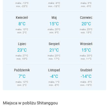
maks. -12°C
maks. -6°C
maks. 3°C
min. -23°C
min. -18°C
min. -9°C
Kwiecień
Maj
Czerwiec
8°C
15°C
20°C
maks. 13°C
maks. 20°C
maks. 25°C
min. 2°C
min. 9°C
min. 15°C
Lipiec
Sierpień
Wrzesień
23°C
21°C
15°C
maks. 27°C
maks. 25°C
maks. 20°C
min. 19°C
min. 17°C
min. 11°C
Październik
Listopad
Grudzień
7°C
-4°C
-14°C
maks. 12°C
maks. 1°C
maks. -9°C
min. 2°C
min. -8°C
min. -19°C
Miejsca w pobliżu Shitanggou