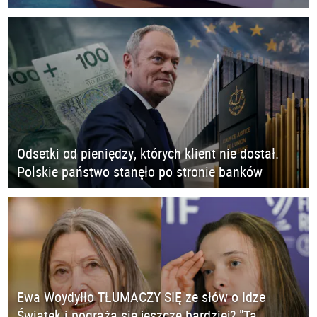
Odsetki od pieniędzy, których klient nie dostał.
Polskie państwo stanęło po stronie banków
Ewa Woydyłło TŁUMACZY SIĘ ze słów o Idze
Świątek i pogrąża się jeszcze bardziej? "Ta