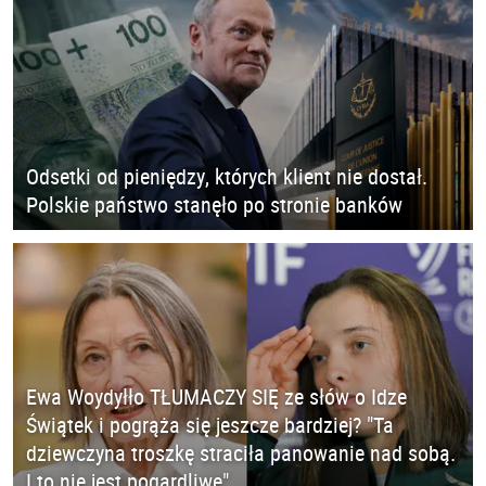
Odsetki od pieniędzy, których klient nie dostał.
Polskie państwo stanęło po stronie banków
Ewa Woydyłło TŁUMACZY SIĘ ze słów o Idze
Świątek i pogrąża się jeszcze bardziej? "Ta
dziewczyna troszkę straciła panowanie nad sobą.
I to nie jest pogardliwe"