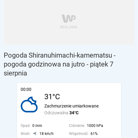
Pogoda Shiranuhimachi-kamematsu -
pogoda godzinowa na jutro
- piątek 7
sierpnia
00:00
31°C
Zachmurzenie umiarkowane
Odczuwalna
34°C
Opad:
0 mm
Ciśnienie:
1000 hPa
Wiatr:
18 km/h
Wilgotność:
61%