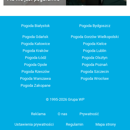
Pogoda Białystok
Pogoda Bydgoszcz
Pogoda Gdańsk
Pogoda Gorzów Wielkopolski
Pogoda Katowice
Pogoda Kielce
Pogoda Kraków
Pogoda Lublin
Pogoda Łódź
Pogoda Olsztyn
Pogoda Opole
Pogoda Poznań
Pogoda Rzeszów
Pogoda Szczecin
Pogoda Warszawa
Pogoda Wrocław
Pogoda Zakopane
© 1995-2026 Grupa WP
Reklama
O nas
Prywatność
Ustawienia prywatności
Regulamin
Mapa strony