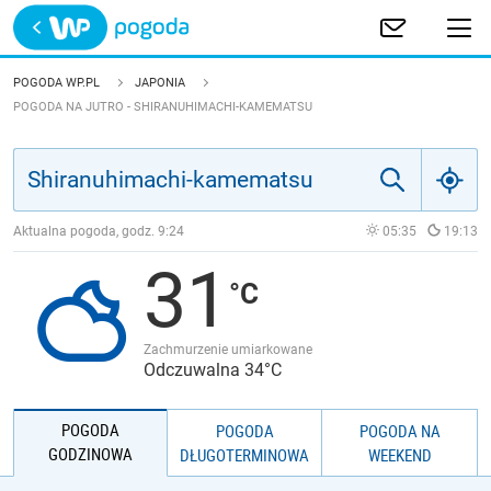
Trwa ładowanie
POLSKA
POGODA WP.PL
JAPONIA
POGODA NA JUTRO - SHIRANUHIMACHI-KAMEMATSU
EUROPA
ŚWIAT
Aktualna pogoda, godz.
9:24
05:35
19:13
JAKOŚĆ POWIETRZA
31
Zachmurzenie umiarkowane
Odczuwalna 34°C
POGODA
POGODA
POGODA NA
GODZINOWA
DŁUGOTERMINOWA
WEEKEND