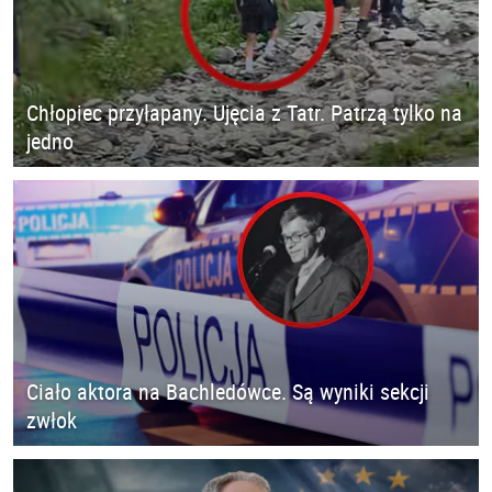
Chłopiec przyłapany. Ujęcia z Tatr. Patrzą tylko na
jedno
Ciało aktora na Bachledówce. Są wyniki sekcji
zwłok