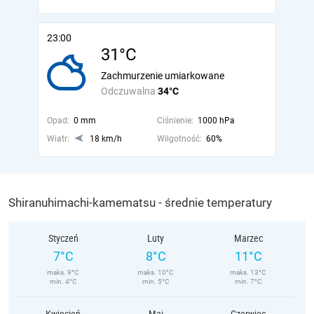
23:00
31°C
Zachmurzenie umiarkowane
Odczuwalna
34°C
Opad:
0 mm
Ciśnienie:
1000 hPa
Wiatr:
18 km/h
Wilgotność:
60%
Shiranuhimachi-kamematsu - średnie temperatury
Styczeń
Luty
Marzec
7°C
8°C
11°C
maks. 9°C
maks. 10°C
maks. 13°C
min. 4°C
min. 5°C
min. 7°C
Kwiecień
Maj
Czerwiec