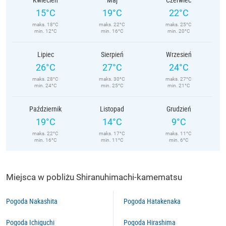
15°C
19°C
22°C
maks. 18°C
maks. 22°C
maks. 25°C
min. 12°C
min. 16°C
min. 20°C
Lipiec
Sierpień
Wrzesień
26°C
27°C
24°C
maks. 28°C
maks. 30°C
maks. 27°C
min. 24°C
min. 25°C
min. 21°C
Październik
Listopad
Grudzień
19°C
14°C
9°C
maks. 22°C
maks. 17°C
maks. 11°C
min. 16°C
min. 11°C
min. 6°C
Miejsca w pobliżu Shiranuhimachi-kamematsu
Pogoda Nakashita
Pogoda Hatakenaka
Pogoda Ichiguchi
Pogoda Hirashima