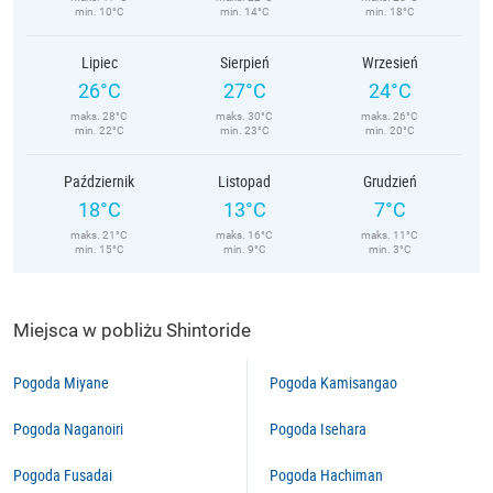
min. 10°C
min. 14°C
min. 18°C
Lipiec
Sierpień
Wrzesień
26°C
27°C
24°C
maks. 28°C
maks. 30°C
maks. 26°C
min. 22°C
min. 23°C
min. 20°C
Październik
Listopad
Grudzień
18°C
13°C
7°C
maks. 21°C
maks. 16°C
maks. 11°C
min. 15°C
min. 9°C
min. 3°C
Miejsca w pobliżu Shintoride
Pogoda Miyane
Pogoda Kamisangao
Pogoda Naganoiri
Pogoda Isehara
Pogoda Fusadai
Pogoda Hachiman