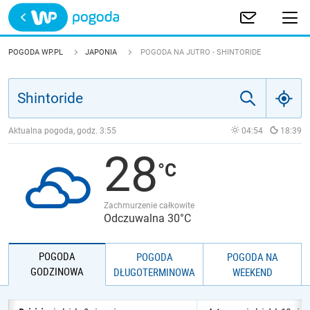
Trwa ładowanie
POLSKA
POGODA WP.PL
JAPONIA
POGODA NA JUTRO - SHINTORIDE
EUROPA
ŚWIAT
Aktualna pogoda, godz.
3:55
04:54
18:39
28
JAKOŚĆ POWIETRZA
Zachmurzenie całkowite
Odczuwalna 30°C
POGODA
POGODA
POGODA NA
GODZINOWA
DŁUGOTERMINOWA
WEEKEND