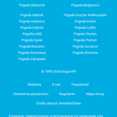
Pogoda Białystok
Pogoda Bydgoszcz
Pogoda Gdańsk
Pogoda Gorzów Wielkopolski
Pogoda Katowice
Pogoda Kielce
Pogoda Kraków
Pogoda Lublin
Pogoda Łódź
Pogoda Olsztyn
Pogoda Opole
Pogoda Poznań
Pogoda Rzeszów
Pogoda Szczecin
Pogoda Warszawa
Pogoda Wrocław
Pogoda Zakopane
© 1995-2026 Grupa WP
Reklama
O nas
Prywatność
Ustawienia prywatności
Regulamin
Mapa strony
Źródło danych: WeatherOnline
Pobieranie, zwielokrotnianie, przechowywanie lub jakiekolwiek inne