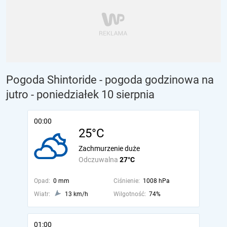
Pogoda Shintoride - pogoda godzinowa na
jutro
- poniedziałek 10 sierpnia
00:00
25°C
Zachmurzenie duże
Odczuwalna
27°C
Opad:
0 mm
Ciśnienie:
1008 hPa
Wiatr:
13 km/h
Wilgotność:
74%
01:00