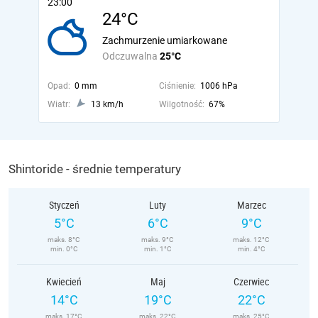
23:00
24°C
Zachmurzenie umiarkowane
Odczuwalna
25°C
Opad:
0 mm
Ciśnienie:
1006 hPa
Wiatr:
13 km/h
Wilgotność:
67%
Shintoride - średnie temperatury
Styczeń
Luty
Marzec
5°C
6°C
9°C
maks. 8°C
maks. 9°C
maks. 12°C
min. 0°C
min. 1°C
min. 4°C
Kwiecień
Maj
Czerwiec
14°C
19°C
22°C
maks. 17°C
maks. 22°C
maks. 25°C