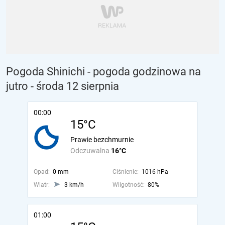
Pogoda Shinichi - pogoda godzinowa na
jutro
- środa 12 sierpnia
00:00
15°C
Prawie bezchmurnie
Odczuwalna
16°C
Opad:
0 mm
Ciśnienie:
1016 hPa
Wiatr:
3 km/h
Wilgotność:
80%
01:00