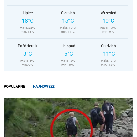
Lipiec
Sierpień
Wrzesień
18°C
15°C
10°C
maks. 22°C
maks. 19°C
maks. 13°C
min. 13°C
min. 11°C
min. 6°C
Październik
Listopad
Grudzień
3°C
-5°C
-11°C
maks. 5°C
maks. -3°C
maks. -8°C
min. 0°C
min. -8°C
min. -13°C
POPULARNE
NAJNOWSZE