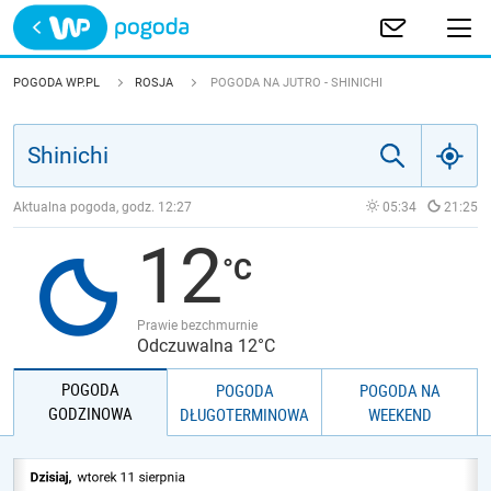
Trwa ładowanie
POLSKA
POGODA WP.PL
ROSJA
POGODA NA JUTRO - SHINICHI
EUROPA
ŚWIAT
Aktualna pogoda, godz.
12:27
05:34
21:25
12
JAKOŚĆ POWIETRZA
Prawie bezchmurnie
Odczuwalna 12°C
POGODA
POGODA
POGODA NA
GODZINOWA
DŁUGOTERMINOWA
WEEKEND