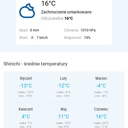
16°C
Zachmurzenie umiarkowane
Odczuwalna
16°C
Opad:
0 mm
Ciśnienie:
1010 hPa
Wiatr:
7 km/h
Wilgotność:
74%
Shinichi - średnie temperatury
Styczeń
Luty
Marzec
-13°C
-12°C
-4°C
maks. -10°C
maks. -9°C
maks. -1°C
min. -16°C
min. -15°C
min. -8°C
Kwiecień
Maj
Czerwiec
4°C
11°C
16°C
maks. 7°C
maks. 15°C
maks. 20°C
min. -2°C
min. 5°C
min. 11°C