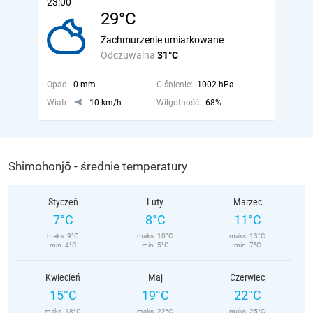
23:00
29°C
Zachmurzenie umiarkowane
Odczuwalna
31°C
Opad:
0 mm
Ciśnienie:
1002 hPa
Wiatr:
10 km/h
Wilgotność:
68%
Shimohonjō - średnie temperatury
Styczeń
Luty
Marzec
7°C
8°C
11°C
maks. 9°C
maks. 10°C
maks. 13°C
min. 4°C
min. 5°C
min. 7°C
Kwiecień
Maj
Czerwiec
15°C
19°C
22°C
maks. 18°C
maks. 22°C
maks. 25°C