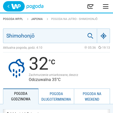
Trwa ładowanie
POLSKA
POGODA WP.PL
JAPONIA
POGODA NA JUTRO - SHIMOHONJŌ
EUROPA
ŚWIAT
Aktualna pogoda, godz.
4:10
05:36
19:13
32
JAKOŚĆ POWIETRZA
Zachmurzenie umiarkowane, deszcz
Odczuwalna 35°C
POGODA
POGODA
POGODA NA
GODZINOWA
DŁUGOTERMINOWA
WEEKEND