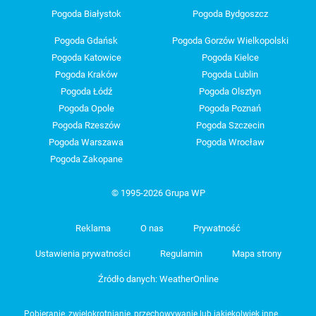
Pogoda Białystok
Pogoda Bydgoszcz
Pogoda Gdańsk
Pogoda Gorzów Wielkopolski
Pogoda Katowice
Pogoda Kielce
Pogoda Kraków
Pogoda Lublin
Pogoda Łódź
Pogoda Olsztyn
Pogoda Opole
Pogoda Poznań
Pogoda Rzeszów
Pogoda Szczecin
Pogoda Warszawa
Pogoda Wrocław
Pogoda Zakopane
© 1995-2026 Grupa WP
Reklama
O nas
Prywatność
Ustawienia prywatności
Regulamin
Mapa strony
Źródło danych: WeatherOnline
Pobieranie, zwielokrotnianie, przechowywanie lub jakiekolwiek inne