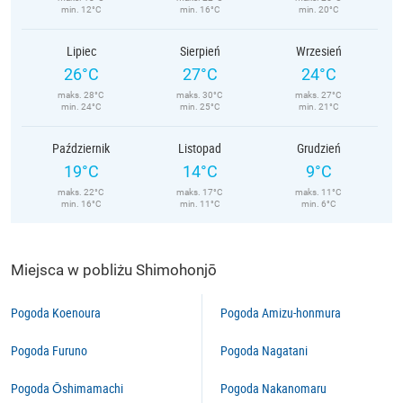
min. 12°C
min. 16°C
min. 20°C
Lipiec
Sierpień
Wrzesień
26°C
27°C
24°C
maks. 28°C
maks. 30°C
maks. 27°C
min. 24°C
min. 25°C
min. 21°C
Październik
Listopad
Grudzień
19°C
14°C
9°C
maks. 22°C
maks. 17°C
maks. 11°C
min. 16°C
min. 11°C
min. 6°C
Miejsca w pobliżu Shimohonjō
Pogoda Koenoura
Pogoda Amizu-honmura
Pogoda Furuno
Pogoda Nagatani
Pogoda Ōshimamachi
Pogoda Nakanomaru