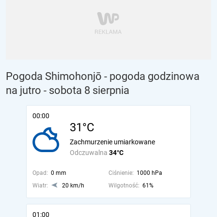
Pogoda Shimohonjō - pogoda godzinowa
na jutro
- sobota 8 sierpnia
00:00
31°C
Zachmurzenie umiarkowane
Odczuwalna
34°C
Opad:
0 mm
Ciśnienie:
1000 hPa
Wiatr:
20 km/h
Wilgotność:
61%
01:00