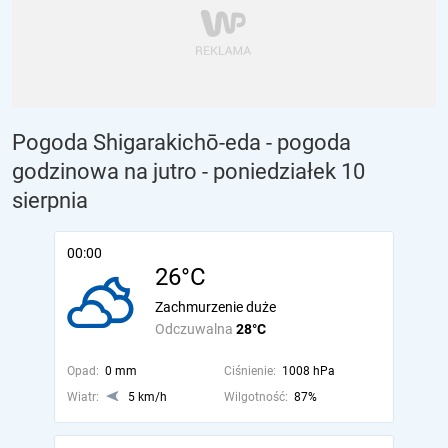
Pogoda Shigarakichō-eda - pogoda
godzinowa na jutro
- poniedziałek 10
sierpnia
00:00
26°C
Zachmurzenie duże
Odczuwalna
28°C
Opad:
0 mm
Ciśnienie:
1008 hPa
Wiatr:
5 km/h
Wilgotność:
87%