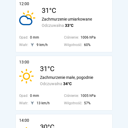
12:00
31°C
Zachmurzenie umiarkowane
Odczuwalna
33°C
Opad:
0 mm
Ciśnienie:
1006 hPa
Wiatr:
9 km/h
Wilgotność:
60%
13:00
31°C
Zachmurzenie małe, pogodnie
Odczuwalna
34°C
Opad:
0 mm
Ciśnienie:
1005 hPa
Wiatr:
13 km/h
Wilgotność:
57%
14:00
30°C