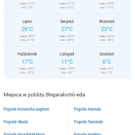
maks. 17°C
maks. 21°C
maks. 25°C
min. 7°C
min. 12°C
min. 17°C
Lipiec
Sierpień
Wrzesień
26°C
27°C
23°C
maks. 29°C
maks. 30°C
maks. 26°C
min. 21°C
min. 22°C
min. 18°C
Październik
Listopad
Grudzień
17°C
11°C
6°C
maks. 20°C
maks. 15°C
maks. 9°C
min. 12°C
min. 6°C
min. 1°C
Miejsca w pobliżu Shigarakichō-eda
Pogoda Kōnanchō-sugitani
Pogoda Hanoda
Pogoda Okuda
Pogoda Tamataki
Pogoda Higashitakakura
Pogoda Hajikino