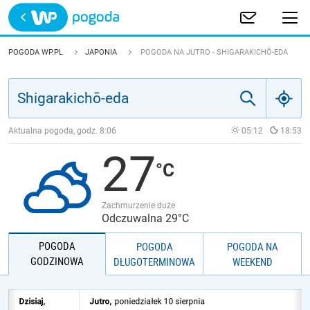
Trwa ładowanie
POLSKA
POGODA WP.PL
JAPONIA
POGODA NA JUTRO - SHIGARAKICHŌ-EDA
EUROPA
ŚWIAT
Aktualna pogoda, godz.
8:06
05:12
18:53
27
JAKOŚĆ POWIETRZA
Zachmurzenie duże
Odczuwalna 29°C
POGODA
POGODA
POGODA NA
GODZINOWA
DŁUGOTERMINOWA
WEEKEND