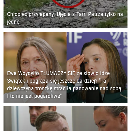
Chłopiec przyłapany. Ujęcia z Tatr. Patrzą tylko na
jedno
Ewa Woydyłło TŁUMACZY SIĘ ze słów o Idze
Świątek i pogrąża się jeszcze bardziej? "Ta
dziewczyna troszkę straciła panowanie nad sobą.
I to nie jest pogardliwe"