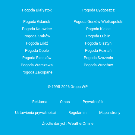
Pogoda Białystok
Pogoda Bydgoszcz
Pogoda Gdańsk
Pogoda Gorzów Wielkopolski
Pogoda Katowice
Pogoda Kielce
Pogoda Kraków
Pogoda Lublin
Pogoda Łódź
Pogoda Olsztyn
Pogoda Opole
Pogoda Poznań
Pogoda Rzeszów
Pogoda Szczecin
Pogoda Warszawa
Pogoda Wrocław
Pogoda Zakopane
© 1995-2026 Grupa WP
Reklama
O nas
Prywatność
Ustawienia prywatności
Regulamin
Mapa strony
Źródło danych: WeatherOnline