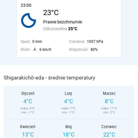
23:00
23°C
Prawie bezchmurnie
Odczuwalna
25°C
Opad:
0 mm
Ciśnienie:
1007 hPa
Wiatr:
6 km/h
Wilgotność:
80%
Shigarakichō-eda - średnie temperatury
Styczeń
Luty
Marzec
4°C
4°C
8°C
maks. 6°C
maks. 7°C
maks. 11°C
min. -1°C
min. -1°C
min. 2°C
Kwiecień
Maj
Czerwiec
13°C
18°C
22°C