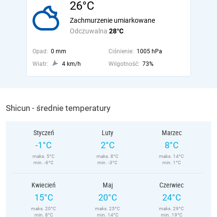
26°C
Zachmurzenie umiarkowane
Odczuwalna
28°C
Opad:
0 mm
Ciśnienie:
1005 hPa
Wiatr:
4 km/h
Wilgotność:
73%
Shicun - średnie temperatury
Styczeń
Luty
Marzec
-1°C
2°C
8°C
maks. 5°C
maks. 8°C
maks. 14°C
min. -6°C
min. -3°C
min. 1°C
Kwiecień
Maj
Czerwiec
15°C
20°C
24°C
maks. 20°C
maks. 25°C
maks. 29°C
min. 8°C
min. 14°C
min. 19°C