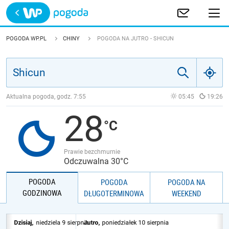
Trwa ładowanie
POLSKA
POGODA WP.PL
CHINY
POGODA NA JUTRO - SHICUN
EUROPA
ŚWIAT
Aktualna pogoda, godz.
7:55
05:45
19:26
28
JAKOŚĆ POWIETRZA
Prawie bezchmurnie
Odczuwalna 30°C
POGODA
POGODA
POGODA NA
GODZINOWA
DŁUGOTERMINOWA
WEEKEND