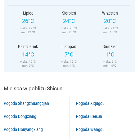
Lipiec
Sierpień
Wrzesień
26°C
24°C
20°C
maks. 29°C
maks. 28°C
maks. 24°C
min. 21°C
min. 20°C
min. 15°C
Październik
Listopad
Grudzień
14°C
7°C
1°C
maks. 19°C
maks. 12°C
maks. 6°C
min. 9°C
min. 1°C
min. -4°C
Miejsca w pobliżu Shicun
Pogoda Shangzhuangqian
Pogoda Xiqugou
Pogoda Dongxiang
Pogoda Beisun
Pogoda Houyangxiang
Pogoda Wangqu