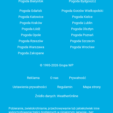
Pogoda Białystok
Pogoda Bydgoszcz
Pogoda Gdańsk
Pogoda Gorzów Wielkopolski
Pogoda Katowice
Pogoda Kielce
Pogoda Kraków
Pogoda Lublin
Pogoda Łódź
Pogoda Olsztyn
Pogoda Opole
Pogoda Poznań
Pogoda Rzeszów
Pogoda Szczecin
Pogoda Warszawa
Pogoda Wrocław
Pogoda Zakopane
© 1995-2026 Grupa WP
Reklama
O nas
Prywatność
Ustawienia prywatności
Regulamin
Mapa strony
Źródło danych: WeatherOnline
Pobieranie, zwielokrotnianie, przechowywanie lub jakiekolwiek inne
wykorzystywanie treści dostępnych w niniejszym serwisie - bez