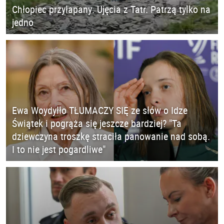
Chłopiec przyłapany. Ujęcia z Tatr. Patrzą tylko na
jedno
Ewa Woydyłło TŁUMACZY SIĘ ze słów o Idze
Świątek i pogrąża się jeszcze bardziej? "Ta
dziewczyna troszkę straciła panowanie nad sobą.
I to nie jest pogardliwe"