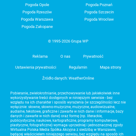
Pogoda Opole
Pogoda Poznań
Pogoda Rzeszów
Pogoda Szczecin
Pogoda Warszawa
Pogoda Wrocław
Pogoda Zakopane
© 1995-2026 Grupa WP
Reklama
O nas
Prywatność
Ustawienia prywatności
Regulamin
Mapa strony
Źródło danych: WeatherOnline
Pobieranie, zwielokrotnianie, przechowywanie lub jakiekolwiek inne
wykorzystywanie treści dostępnych w niniejszym serwisie - bez
względu na ich charakter i sposób wyrażenia (w szczególności lecz nie
wyłącznie: słowne, słowno-muzyczne, muzyczne, audiowizualne,
audialne, tekstowe, graficzne i zawarte w nich dane i informacje, bazy
danych i zawarte w nich dane) oraz formę (np. literackie,
publicystyczne, naukowe, kartograficzne, programy komputerowe,
plastyczne, fotograficzne) wymaga uprzedniej i jednoznacznej zgody
Wirtualna Polska Media Spółka Akcyjna z siedzibą w Warszawie,
będącej właścicielem niniejszego serwisu, bez względu na sposób ich