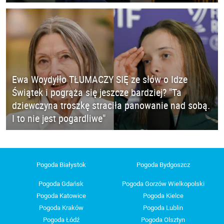
Ewa Woydyłło TŁUMACZY SIĘ ze słów o Idze
Świątek i pogrąża się jeszcze bardziej? "Ta
dziewczyna troszkę straciła panowanie nad sobą.
I to nie jest pogardliwe"
Pogoda Białystok
Pogoda Bydgoszcz
Pogoda Gdańsk
Pogoda Gorzów Wielkopolski
Pogoda Katowice
Pogoda Kielce
Pogoda Kraków
Pogoda Lublin
Pogoda Łódź
Pogoda Olsztyn