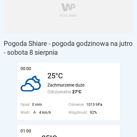
Pogoda Shiare - pogoda godzinowa na jutro
- sobota 8 sierpnia
00:00
25°C
Zachmurzenie duże
Odczuwalna
27°C
Opad:
0 mm
Ciśnienie:
1013 hPa
Wiatr:
4 km/h
Wilgotność:
92%
01:00