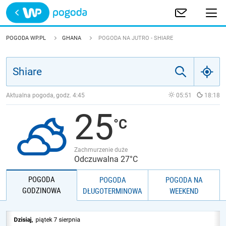
Trwa ładowanie
POLSKA
POGODA WP.PL
GHANA
POGODA NA JUTRO - SHIARE
EUROPA
ŚWIAT
Aktualna pogoda, godz.
4:45
05:51
18:18
25
JAKOŚĆ POWIETRZA
Zachmurzenie duże
Odczuwalna 27°C
POGODA
POGODA
POGODA NA
GODZINOWA
DŁUGOTERMINOWA
WEEKEND