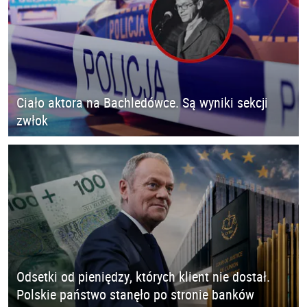
Ciało aktora na Bachledówce. Są wyniki sekcji
zwłok
Odsetki od pieniędzy, których klient nie dostał.
Polskie państwo stanęło po stronie banków