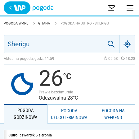
Trwa ładowanie
POLSKA
POGODA WP.PL
GHANA
POGODA NA JUTRO - SHERIGU
EUROPA
ŚWIAT
Aktualna pogoda, godz.
11:59
05:53
18:28
26
JAKOŚĆ POWIETRZA
Prawie bezchmurnie
Odczuwalna 28°C
POGODA
POGODA
POGODA NA
GODZINOWA
DŁUGOTERMINOWA
WEEKEND