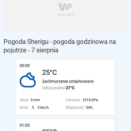
Pogoda Sherigu - pogoda godzinowa na
pojutrze
- 7 sierpnia
00:00
25°C
Zachmurzenie umiarkowane
Odczuwalna
27°C
Opad:
0 mm
Ciśnienie:
1014 hPa
Wiatr:
3 km/h
Wilgotność:
94%
01:00