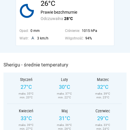
26°C
Prawie bezchmurnie
Odczuwalna
28°C
Opad:
0 mm
Ciśnienie:
1015 hPa
Wiatr:
3 km/h
Wilgotność:
94%
Sherigu - średnie temperatury
Styczeń
Luty
Marzec
27°C
30°C
32°C
maks. 35°C
maks. 37°C
maks. 39°C
min. 20°C
min. 22°C
min. 25°C
Kwiecień
Maj
Czerwiec
33°C
31°C
29°C
maks. 39°C
maks. 36°C
maks. 33°C
min. 27°C
min. 26°C
min. 24°C