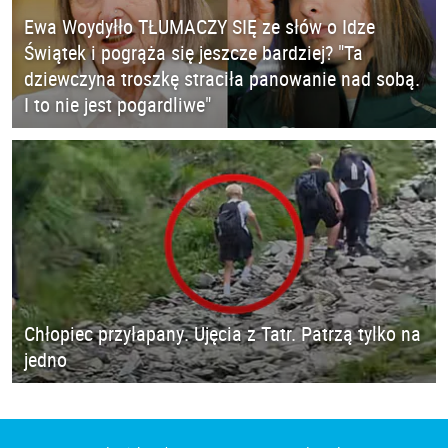
Ewa Woydyłło TŁUMACZY SIĘ ze słów o Idze
Świątek i pogrąża się jeszcze bardziej? "Ta
dziewczyna troszkę straciła panowanie nad sobą.
I to nie jest pogardliwe"
Chłopiec przyłapany. Ujęcia z Tatr. Patrzą tylko na
jedno