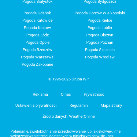
Pogoda Białystok
Pogoda Bydgoszcz
Pogoda Gdańsk
Pogoda Gorzów Wielkopolski
Pogoda Katowice
Pogoda Kielce
Pogoda Kraków
Pogoda Lublin
Pogoda Łódź
Pogoda Olsztyn
Pogoda Opole
Pogoda Poznań
Pogoda Rzeszów
Pogoda Szczecin
Pogoda Warszawa
Pogoda Wrocław
Pogoda Zakopane
© 1995-2026 Grupa WP
Reklama
O nas
Prywatność
Ustawienia prywatności
Regulamin
Mapa strony
Źródło danych: WeatherOnline
Pobieranie, zwielokrotnianie, przechowywanie lub jakiekolwiek inne
wykorzystywanie treści dostępnych w niniejszym serwisie - bez