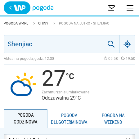
Trwa ładowanie
POLSKA
POGODA WP.PL
CHINY
POGODA NA JUTRO - SHENJIAO
EUROPA
ŚWIAT
Aktualna pogoda, godz.
12:38
05:58
19:50
27
JAKOŚĆ POWIETRZA
Zachmurzenie umiarkowane
Odczuwalna 29°C
POGODA
POGODA
POGODA NA
GODZINOWA
DŁUGOTERMINOWA
WEEKEND