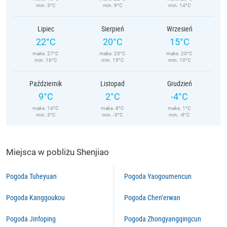
min. 3°C
min. 9°C
min. 14°C
Lipiec
Sierpień
Wrzesień
22°C
20°C
15°C
maks. 27°C
maks. 25°C
maks. 20°C
min. 16°C
min. 15°C
min. 10°C
Październik
Listopad
Grudzień
9°C
2°C
-4°C
maks. 14°C
maks. 8°C
maks. 1°C
min. 3°C
min. -3°C
min. -9°C
Miejsca w pobliżu Shenjiao
Pogoda Tuheyuan
Pogoda Yaogoumencun
Pogoda Kanggoukou
Pogoda Chen’erwan
Pogoda Jinfoping
Pogoda Zhongyangqingcun