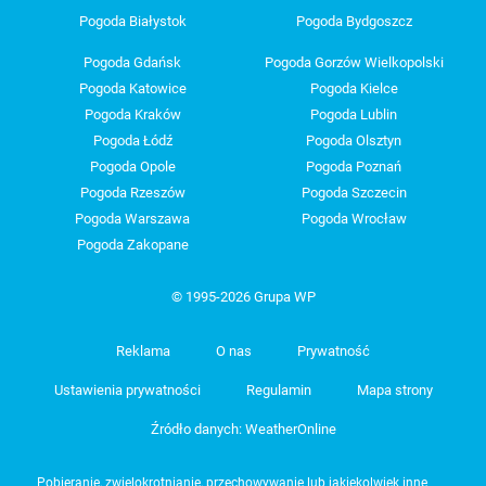
Pogoda Białystok
Pogoda Bydgoszcz
Pogoda Gdańsk
Pogoda Gorzów Wielkopolski
Pogoda Katowice
Pogoda Kielce
Pogoda Kraków
Pogoda Lublin
Pogoda Łódź
Pogoda Olsztyn
Pogoda Opole
Pogoda Poznań
Pogoda Rzeszów
Pogoda Szczecin
Pogoda Warszawa
Pogoda Wrocław
Pogoda Zakopane
© 1995-2026 Grupa WP
Reklama
O nas
Prywatność
Ustawienia prywatności
Regulamin
Mapa strony
Źródło danych: WeatherOnline
Pobieranie, zwielokrotnianie, przechowywanie lub jakiekolwiek inne