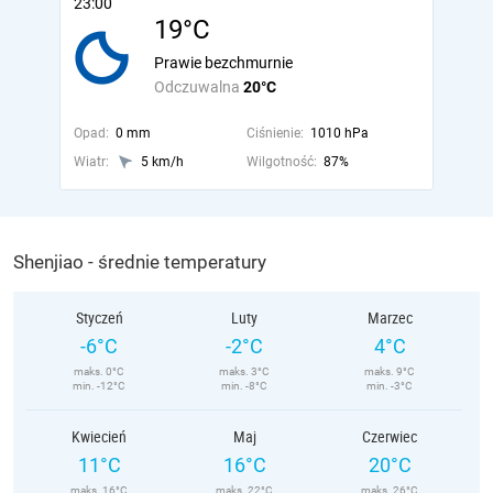
23:00
19°C
Prawie bezchmurnie
Odczuwalna
20°C
Opad:
0 mm
Ciśnienie:
1010 hPa
Wiatr:
5 km/h
Wilgotność:
87%
Shenjiao - średnie temperatury
Styczeń
Luty
Marzec
-6°C
-2°C
4°C
maks. 0°C
maks. 3°C
maks. 9°C
min. -12°C
min. -8°C
min. -3°C
Kwiecień
Maj
Czerwiec
11°C
16°C
20°C
maks. 16°C
maks. 22°C
maks. 26°C