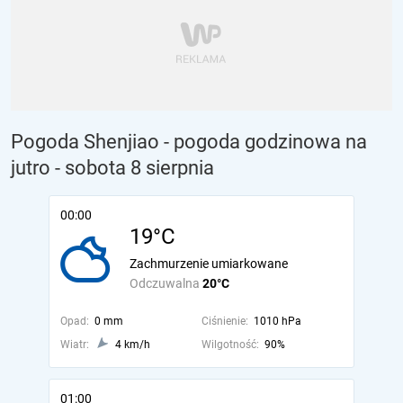
Pogoda Shenjiao - pogoda godzinowa na
jutro
- sobota 8 sierpnia
00:00
19°C
Zachmurzenie umiarkowane
Odczuwalna
20°C
Opad:
0 mm
Ciśnienie:
1010 hPa
Wiatr:
4 km/h
Wilgotność:
90%
01:00