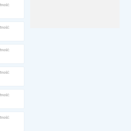
tność:
tność:
tność:
tność:
tność:
tność: