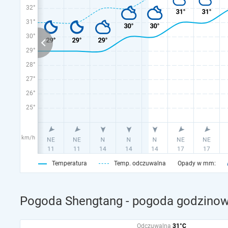
32°
31°
30°
29°
28°
27°
26°
25°
km/h
Temperatura
Temp. odczuwalna
Opady w mm:
Pogoda Shengtang - pogoda godzinowa
Odczuwalna
31°C