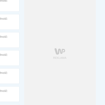
tność:
tność:
tność:
tność:
tność:
tność: