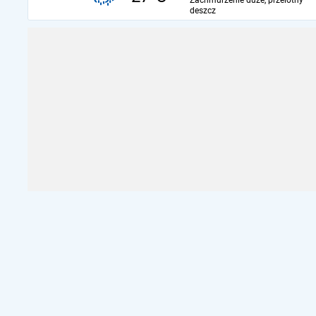
Zachmurzenie duże, przelotny
deszcz