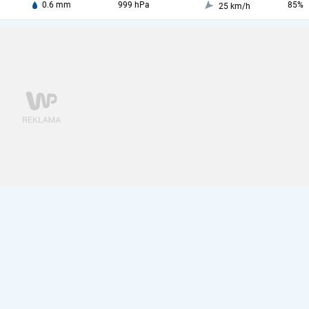
0.6 mm
999 hPa
85%
25 km/h