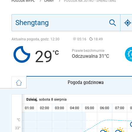
POGODA WP.PL
CHINY
POGODA NA JUTRO - SHENGTANG
Aktualna pogoda, godz.
12:30
05:16
18:49
29
Prawie bezchmurnie
Odczuwalna 31°C
Pogoda godzinowa
°C
33°