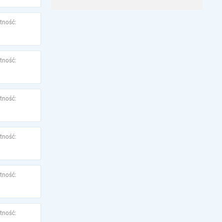
tność:
tność:
tność:
tność:
tność:
tność: