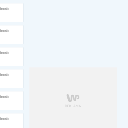
tność:
tność:
tność:
tność:
tność:
tność: