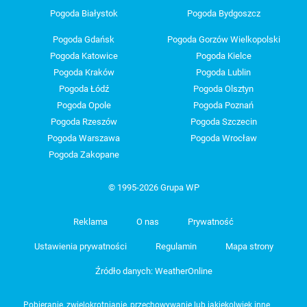
Pogoda Białystok
Pogoda Bydgoszcz
Pogoda Gdańsk
Pogoda Gorzów Wielkopolski
Pogoda Katowice
Pogoda Kielce
Pogoda Kraków
Pogoda Lublin
Pogoda Łódź
Pogoda Olsztyn
Pogoda Opole
Pogoda Poznań
Pogoda Rzeszów
Pogoda Szczecin
Pogoda Warszawa
Pogoda Wrocław
Pogoda Zakopane
© 1995-2026 Grupa WP
Reklama
O nas
Prywatność
Ustawienia prywatności
Regulamin
Mapa strony
Źródło danych: WeatherOnline
Pobieranie, zwielokrotnianie, przechowywanie lub jakiekolwiek inne