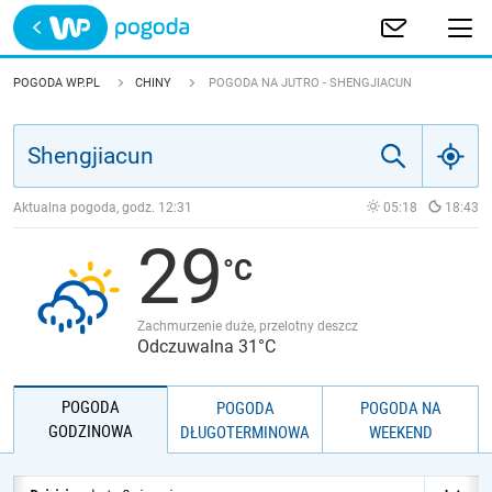
Trwa ładowanie
POLSKA
POGODA WP.PL
CHINY
POGODA NA JUTRO - SHENGJIACUN
EUROPA
ŚWIAT
Aktualna pogoda, godz.
12:31
05:18
18:43
29
JAKOŚĆ POWIETRZA
Zachmurzenie duże, przelotny deszcz
Odczuwalna 31°C
POGODA
POGODA
POGODA NA
GODZINOWA
DŁUGOTERMINOWA
WEEKEND