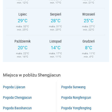
min. 12°C
min. 17°C
min. 21°C
Lipiec
Sierpień
Wrzesień
29°C
28°C
25°C
maks. 32°C
maks. 31°C
maks. 27°C
min. 25°C
min. 25°C
min. 22°C
Październik
Listopad
Grudzień
20°C
14°C
8°C
maks. 22°C
maks. 17°C
maks. 11°C
min. 16°C
min. 11°C
min. 4°C
Miejsca w pobliżu Shengjiacun
Pogoda Lijiacun
Pogoda Sunwang
Pogoda Chengjiacun
Pogoda Rongfengcun
Pogoda Baoshancun
Pogoda Yongfengting