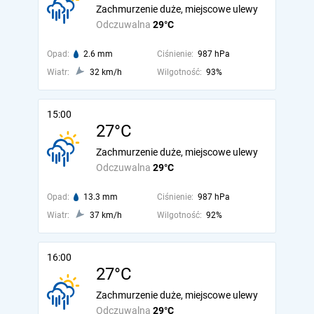
Zachmurzenie duże, miejscowe ulewy
Odczuwalna
29°C
Opad:
2.6 mm
Ciśnienie:
987 hPa
Wiatr:
32 km/h
Wilgotność:
93%
15:00
27°C
Zachmurzenie duże, miejscowe ulewy
Odczuwalna
29°C
Opad:
13.3 mm
Ciśnienie:
987 hPa
Wiatr:
37 km/h
Wilgotność:
92%
16:00
27°C
Zachmurzenie duże, miejscowe ulewy
Odczuwalna
29°C