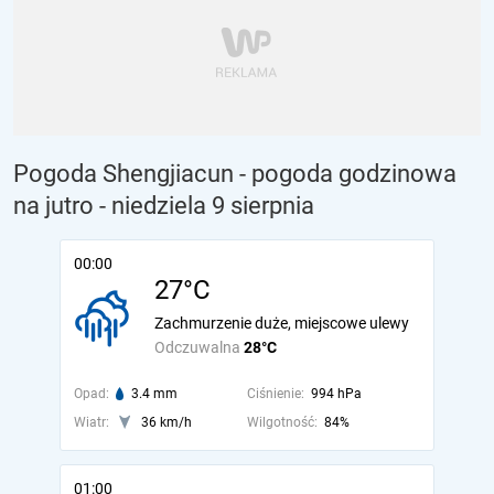
Pogoda Shengjiacun - pogoda godzinowa
na jutro
- niedziela 9 sierpnia
00:00
27°C
Zachmurzenie duże, miejscowe ulewy
Odczuwalna
28°C
Opad:
3.4 mm
Ciśnienie:
994 hPa
Wiatr:
36 km/h
Wilgotność:
84%
01:00