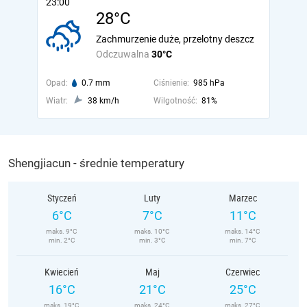
23:00
28°C
Zachmurzenie duże, przelotny deszcz
Odczuwalna
30°C
Opad:
0.7 mm
Ciśnienie:
985 hPa
Wiatr:
38 km/h
Wilgotność:
81%
Shengjiacun - średnie temperatury
Styczeń
Luty
Marzec
6°C
7°C
11°C
maks. 9°C
maks. 10°C
maks. 14°C
min. 2°C
min. 3°C
min. 7°C
Kwiecień
Maj
Czerwiec
16°C
21°C
25°C
maks. 19°C
maks. 24°C
maks. 27°C