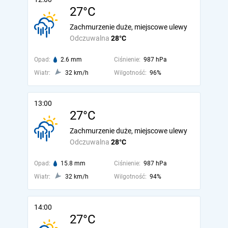
27°C
Zachmurzenie duże, miejscowe ulewy
Odczuwalna
28°C
Opad:
2.6 mm
Ciśnienie:
987 hPa
Wiatr:
32 km/h
Wilgotność:
96%
13:00
27°C
Zachmurzenie duże, miejscowe ulewy
Odczuwalna
28°C
Opad:
15.8 mm
Ciśnienie:
987 hPa
Wiatr:
32 km/h
Wilgotność:
94%
14:00
27°C