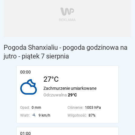
Pogoda Shanxialiu - pogoda godzinowa na
jutro
- piątek 7 sierpnia
00:00
27°C
Zachmurzenie umiarkowane
Odczuwalna
29°C
Opad:
0 mm
Ciśnienie:
1003 hPa
Wiatr:
9 km/h
Wilgotność:
87%
01:00