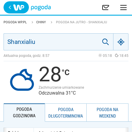
Trwa ładowanie
POLSKA
POGODA WP.PL
CHINY
POGODA NA JUTRO - SHANXIALIU
EUROPA
ŚWIAT
Aktualna pogoda, godz.
8:57
05:18
18:45
28
JAKOŚĆ POWIETRZA
Zachmurzenie umiarkowane
Odczuwalna 31°C
POGODA
POGODA
POGODA NA
GODZINOWA
DŁUGOTERMINOWA
WEEKEND