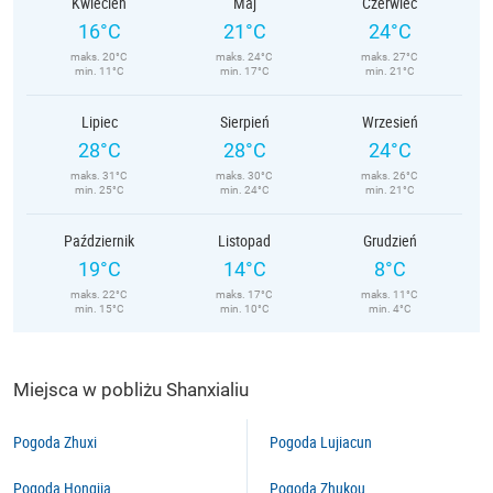
Kwiecień
Maj
Czerwiec
16°C
21°C
24°C
maks. 20°C
maks. 24°C
maks. 27°C
min. 11°C
min. 17°C
min. 21°C
Lipiec
Sierpień
Wrzesień
28°C
28°C
24°C
maks. 31°C
maks. 30°C
maks. 26°C
min. 25°C
min. 24°C
min. 21°C
Październik
Listopad
Grudzień
19°C
14°C
8°C
maks. 22°C
maks. 17°C
maks. 11°C
min. 15°C
min. 10°C
min. 4°C
Miejsca w pobliżu Shanxialiu
Pogoda Zhuxi
Pogoda Lujiacun
Pogoda Hongjia
Pogoda Zhukou