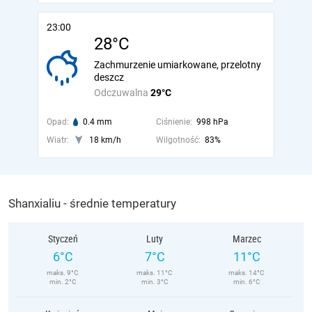
23:00
28°C
Zachmurzenie umiarkowane, przelotny
deszcz
Odczuwalna
29°C
Opad:
0.4 mm
Ciśnienie:
998 hPa
Wiatr:
18 km/h
Wilgotność:
83%
Shanxialiu - średnie temperatury
Styczeń
Luty
Marzec
6°C
7°C
11°C
maks. 9°C
maks. 11°C
maks. 14°C
min. 2°C
min. 3°C
min. 6°C