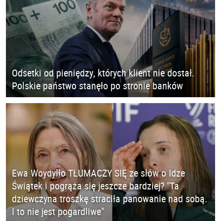
Odsetki od pieniędzy, których klient nie dostał.
Polskie państwo stanęło po stronie banków
Ewa Woydyłło TŁUMACZY SIĘ ze słów o Idze
Świątek i pogrąża się jeszcze bardziej? "Ta
dziewczyna troszkę straciła panowanie nad sobą.
I to nie jest pogardliwe"