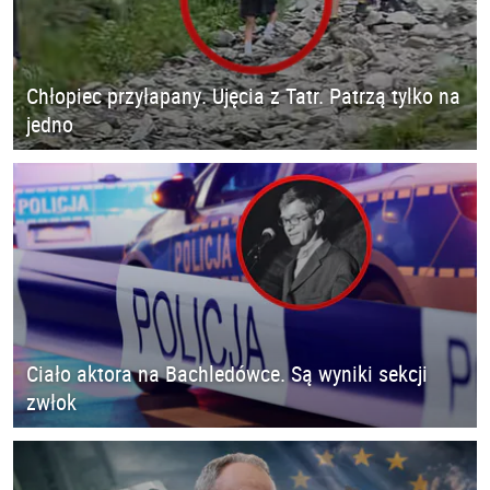
Chłopiec przyłapany. Ujęcia z Tatr. Patrzą tylko na
jedno
Ciało aktora na Bachledówce. Są wyniki sekcji
zwłok