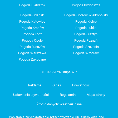
Pogoda Białystok
Pogoda Bydgoszcz
Pogoda Gdańsk
Pogoda Gorzów Wielkopolski
Pogoda Katowice
Pogoda Kielce
Pogoda Kraków
Pogoda Lublin
Pogoda Łódź
Pogoda Olsztyn
Pogoda Opole
Pogoda Poznań
Pogoda Rzeszów
Pogoda Szczecin
Pogoda Warszawa
Pogoda Wrocław
Pogoda Zakopane
© 1995-2026 Grupa WP
Reklama
O nas
Prywatność
Ustawienia prywatności
Regulamin
Mapa strony
Źródło danych: WeatherOnline
Pobieranie, zwielokrotnianie, przechowywanie lub jakiekolwiek inne