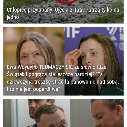
Chłopiec przyłapany. Ujęcia z Tatr. Patrzą tylko na
jedno
Ewa Woydyłło TŁUMACZY SIĘ ze słów o Idze
Świątek i pogrąża się jeszcze bardziej? "Ta
dziewczyna troszkę straciła panowanie nad sobą.
I to nie jest pogardliwe"