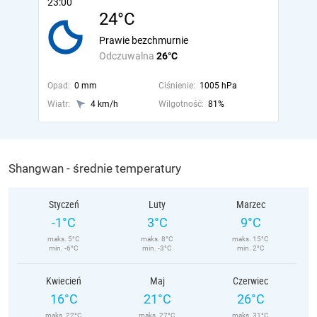
23:00
24°C
Prawie bezchmurnie
Odczuwalna
26°C
Opad:
0 mm
Ciśnienie:
1005 hPa
Wiatr:
4 km/h
Wilgotność:
81%
Shangwan - średnie temperatury
Styczeń
Luty
Marzec
-1°C
3°C
9°C
maks. 5°C
maks. 8°C
maks. 15°C
min. -6°C
min. -3°C
min. 2°C
Kwiecień
Maj
Czerwiec
16°C
21°C
26°C
maks. 22°C
maks. 27°C
maks. 31°C