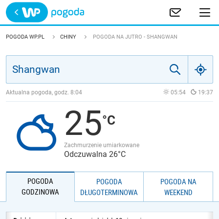
Trwa ładowanie
POLSKA
POGODA WP.PL
CHINY
POGODA NA JUTRO - SHANGWAN
EUROPA
ŚWIAT
Aktualna pogoda, godz.
8:04
05:54
19:37
25
JAKOŚĆ POWIETRZA
Zachmurzenie umiarkowane
Odczuwalna 26°C
POGODA
POGODA
POGODA NA
GODZINOWA
DŁUGOTERMINOWA
WEEKEND