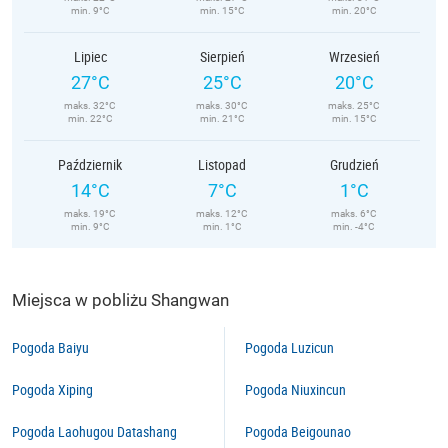
min. 9°C
min. 15°C
min. 20°C
Lipiec
Sierpień
Wrzesień
27°C
25°C
20°C
maks. 32°C
maks. 30°C
maks. 25°C
min. 22°C
min. 21°C
min. 15°C
Październik
Listopad
Grudzień
14°C
7°C
1°C
maks. 19°C
maks. 12°C
maks. 6°C
min. 9°C
min. 1°C
min. -4°C
Miejsca w pobliżu Shangwan
Pogoda Baiyu
Pogoda Luzicun
Pogoda Xiping
Pogoda Niuxincun
Pogoda Laohugou Datashang
Pogoda Beigounao