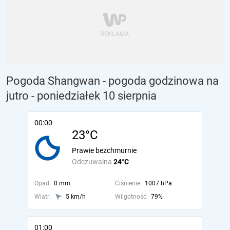
Pogoda Shangwan - pogoda godzinowa na
jutro
- poniedziałek 10 sierpnia
00:00
23°C
Prawie bezchmurnie
Odczuwalna
24°C
Opad:
0 mm
Ciśnienie:
1007 hPa
Wiatr:
5 km/h
Wilgotność:
79%
01:00