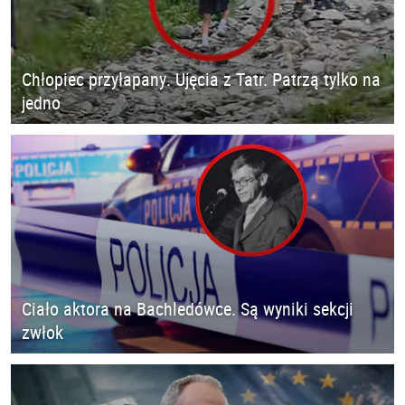
Chłopiec przyłapany. Ujęcia z Tatr. Patrzą tylko na
jedno
Ciało aktora na Bachledówce. Są wyniki sekcji
zwłok