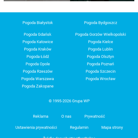
Pogoda Białystok
Pogoda Bydgoszcz
Pogoda Gdańsk
Pogoda Gorzów Wielkopolski
Pogoda Katowice
Pogoda Kielce
Pogoda Kraków
Pogoda Lublin
Pogoda Łódź
Pogoda Olsztyn
Pogoda Opole
Pogoda Poznań
Pogoda Rzeszów
Pogoda Szczecin
Pogoda Warszawa
Pogoda Wrocław
Pogoda Zakopane
© 1995-2026 Grupa WP
Reklama
O nas
Prywatność
Ustawienia prywatności
Regulamin
Mapa strony