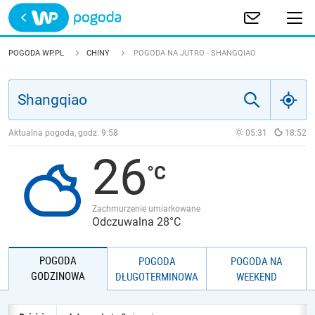
Trwa ładowanie
POLSKA
POGODA WP.PL
CHINY
POGODA NA JUTRO - SHANGQIAO
EUROPA
ŚWIAT
Aktualna pogoda, godz.
9:58
05:31
18:52
26
JAKOŚĆ POWIETRZA
Zachmurzenie umiarkowane
Odczuwalna 28°C
POGODA
POGODA
POGODA NA
GODZINOWA
DŁUGOTERMINOWA
WEEKEND