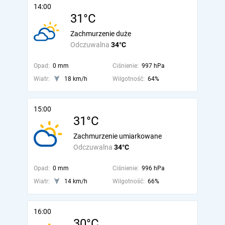
14:00
31°C
Zachmurzenie duże
Odczuwalna
34°C
Opad:
0 mm
Ciśnienie:
997 hPa
Wiatr:
18 km/h
Wilgotność:
64%
15:00
31°C
Zachmurzenie umiarkowane
Odczuwalna
34°C
Opad:
0 mm
Ciśnienie:
996 hPa
Wiatr:
14 km/h
Wilgotność:
66%
16:00
30°C