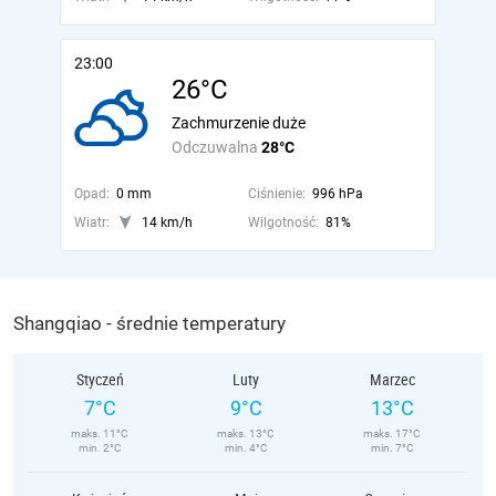
23:00
26°C
Zachmurzenie duże
Odczuwalna
28°C
Opad:
0 mm
Ciśnienie:
996 hPa
Wiatr:
14 km/h
Wilgotność:
81%
Shangqiao - średnie temperatury
Styczeń
Luty
Marzec
7°C
9°C
13°C
maks. 11°C
maks. 13°C
maks. 17°C
min. 2°C
min. 4°C
min. 7°C