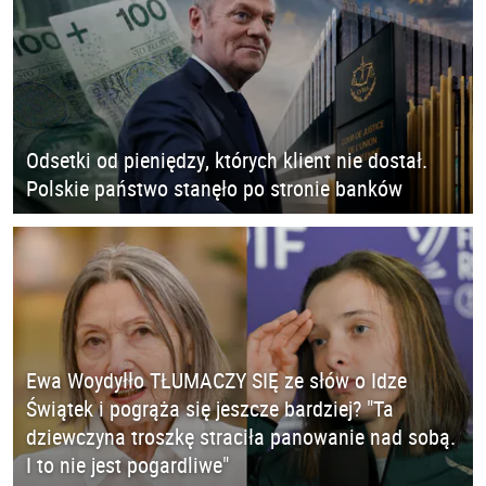
Odsetki od pieniędzy, których klient nie dostał.
Polskie państwo stanęło po stronie banków
Ewa Woydyłło TŁUMACZY SIĘ ze słów o Idze
Świątek i pogrąża się jeszcze bardziej? "Ta
dziewczyna troszkę straciła panowanie nad sobą.
I to nie jest pogardliwe"