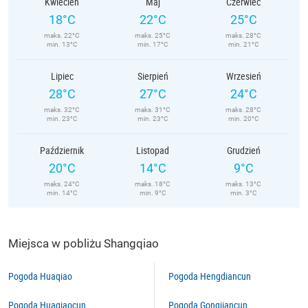
Kwiecień
Maj
Czerwiec
18°C
22°C
25°C
maks. 22°C
maks. 25°C
maks. 28°C
min. 13°C
min. 17°C
min. 21°C
Lipiec
Sierpień
Wrzesień
28°C
27°C
24°C
maks. 32°C
maks. 31°C
maks. 28°C
min. 23°C
min. 23°C
min. 20°C
Październik
Listopad
Grudzień
20°C
14°C
9°C
maks. 24°C
maks. 18°C
maks. 13°C
min. 14°C
min. 9°C
min. 3°C
Miejsca w pobliżu Shangqiao
Pogoda Huaqiao
Pogoda Hengdiancun
Pogoda Huaqiaocun
Pogoda Gongjiancun