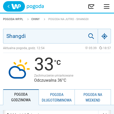
Trwa ładowanie
POLSKA
POGODA WP.PL
CHINY
POGODA NA JUTRO - SHANGDI
EUROPA
ŚWIAT
Aktualna pogoda, godz.
12:54
05:39
18:57
33
JAKOŚĆ POWIETRZA
Zachmurzenie umiarkowane
Odczuwalna 36°C
POGODA
POGODA
POGODA NA
GODZINOWA
DŁUGOTERMINOWA
WEEKEND