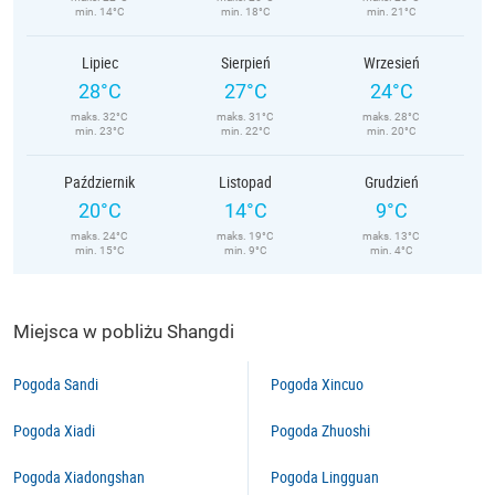
min. 14°C
min. 18°C
min. 21°C
Lipiec
Sierpień
Wrzesień
28°C
27°C
24°C
maks. 32°C
maks. 31°C
maks. 28°C
min. 23°C
min. 22°C
min. 20°C
Październik
Listopad
Grudzień
20°C
14°C
9°C
maks. 24°C
maks. 19°C
maks. 13°C
min. 15°C
min. 9°C
min. 4°C
Miejsca w pobliżu Shangdi
Pogoda Sandi
Pogoda Xincuo
Pogoda Xiadi
Pogoda Zhuoshi
Pogoda Xiadongshan
Pogoda Lingguan