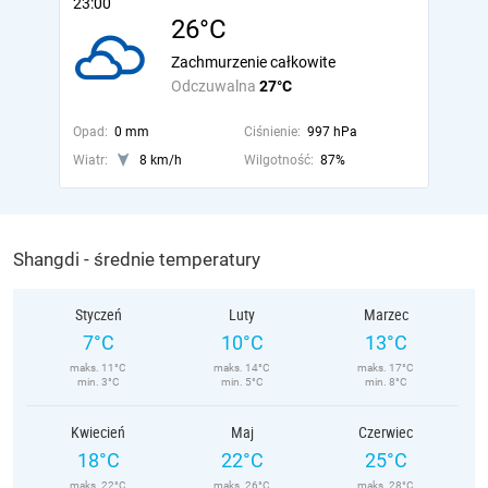
23:00
26°C
Zachmurzenie całkowite
Odczuwalna
27°C
Opad:
0 mm
Ciśnienie:
997 hPa
Wiatr:
8 km/h
Wilgotność:
87%
Shangdi - średnie temperatury
Styczeń
Luty
Marzec
7°C
10°C
13°C
maks. 11°C
maks. 14°C
maks. 17°C
min. 3°C
min. 5°C
min. 8°C
Kwiecień
Maj
Czerwiec
18°C
22°C
25°C
maks. 22°C
maks. 26°C
maks. 28°C