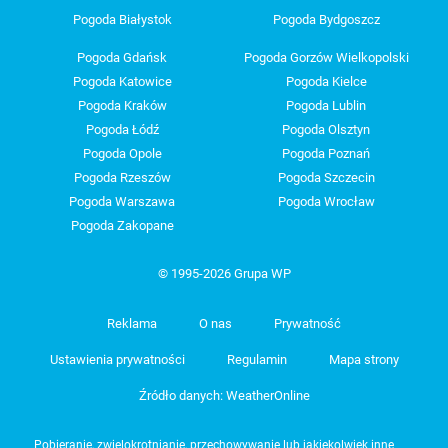
Pogoda Białystok
Pogoda Bydgoszcz
Pogoda Gdańsk
Pogoda Gorzów Wielkopolski
Pogoda Katowice
Pogoda Kielce
Pogoda Kraków
Pogoda Lublin
Pogoda Łódź
Pogoda Olsztyn
Pogoda Opole
Pogoda Poznań
Pogoda Rzeszów
Pogoda Szczecin
Pogoda Warszawa
Pogoda Wrocław
Pogoda Zakopane
© 1995-2026 Grupa WP
Reklama
O nas
Prywatność
Ustawienia prywatności
Regulamin
Mapa strony
Źródło danych: WeatherOnline
Pobieranie, zwielokrotnianie, przechowywanie lub jakiekolwiek inne