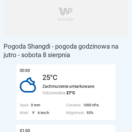
Pogoda Shangdi - pogoda godzinowa na
jutro
- sobota 8 sierpnia
00:00
25°C
Zachmurzenie umiarkowane
Odczuwalna
27°C
Opad:
0 mm
Ciśnienie:
1000 hPa
Wiatr:
6 km/h
Wilgotność:
93%
01:00