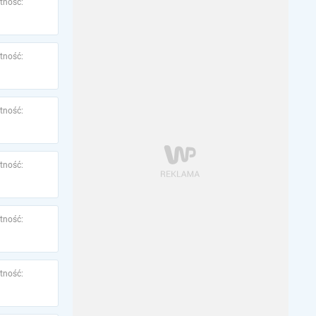
tność:
tność:
tność:
tność:
tność:
tność: