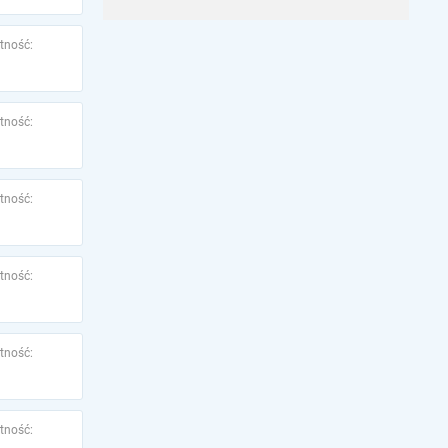
tność:
tność:
tność:
tność:
tność:
tność: