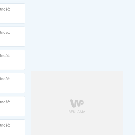
tność:
tność:
tność:
tność:
tność:
tność: