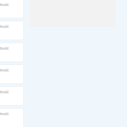
tność:
tność:
tność:
tność:
tność:
tność: