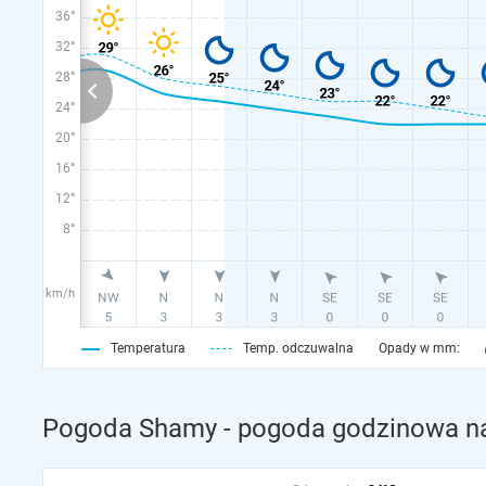
36°
32°
28°
24°
20°
16°
12°
8°
km/h
Temperatura
Temp. odczuwalna
Opady w mm:
Pogoda Shamy - pogoda godzinowa na