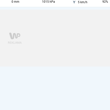
0 mm
1015 hPa
92%
5 km/h