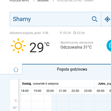
POGODA WP.PL
UKRAINA
POGODA NA JUTRO - SHAMY
Aktualna pogoda, godz.
5:08
05:29
20:36
29
Bezchmurnie, słonecznie
Odczuwalna 31°C
Pogoda godzinowa
°C
40°