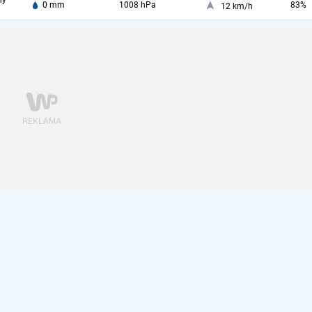
ny
0 mm
1008 hPa
83%
12 km/h