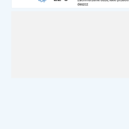
Zachmurzenie duże, lekki przelot
deszcz