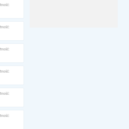
tność:
tność:
tność:
tność:
tność:
tność: