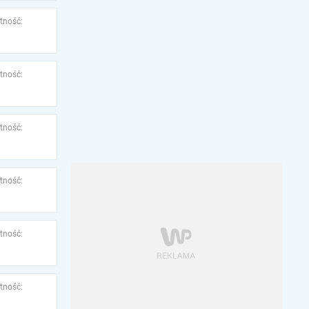
tność:
tność:
tność:
tność:
tność:
tność: