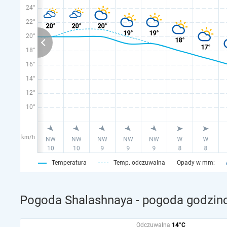
24°
22°
20°
18°
16°
14°
12°
10°
km/h
Temperatura
Temp. odczuwalna
Opady w mm:
Pogoda Shalashnaya - pogoda godzino
Odczuwalna
14°C