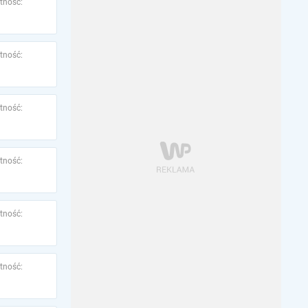
tność:
tność:
tność:
tność:
tność:
tność: