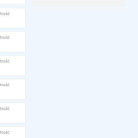
tność:
tność:
tność:
tność:
tność:
tność: