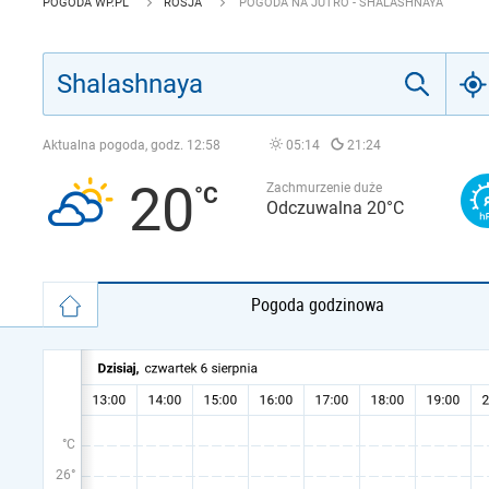
POGODA WP.PL
ROSJA
POGODA NA JUTRO - SHALASHNAYA
Aktualna pogoda, godz.
12:58
05:14
21:24
20
Zachmurzenie duże
Odczuwalna 20°C
Pogoda godzinowa
°C
26°