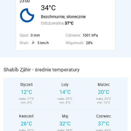
23:00
34°C
Bezchmurnie, słonecznie
Odczuwalna
37°C
Opad:
0 mm
Ciśnienie:
1001 hPa
Wiatr:
5 km/h
Wilgotność:
28%
Shabīb Z̧āhir - średnie temperatury
Styczeń
Luty
Marzec
12°C
14°C
20°C
maks. 17°C
maks. 20°C
maks. 25°C
min. 6°C
min. 8°C
min. 12°C
Kwiecień
Maj
Czerwiec
26°C
32°C
37°C
maks. 32°C
maks. 38°C
maks. 43°C