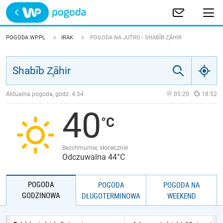
Trwa ładowanie
POLSKA
POGODA WP.PL
IRAK
POGODA NA JUTRO - SHABĪB Z̧ĀHIR
EUROPA
ŚWIAT
Aktualna pogoda, godz.
4:34
05:20
18:52
40
JAKOŚĆ POWIETRZA
Bezchmurnie, słonecznie
Odczuwalna 44°C
POGODA
POGODA
POGODA NA
GODZINOWA
DŁUGOTERMINOWA
WEEKEND