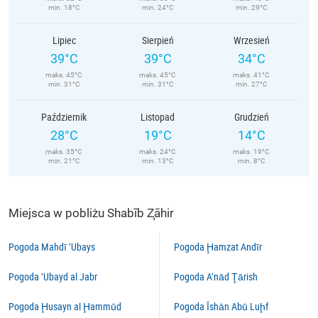
min. 18°C
min. 24°C
min. 29°C
Lipiec
Sierpień
Wrzesień
39°C
39°C
34°C
maks. 45°C
maks. 45°C
maks. 41°C
min. 31°C
min. 31°C
min. 27°C
Październik
Listopad
Grudzień
28°C
19°C
14°C
maks. 35°C
maks. 24°C
maks. 19°C
min. 21°C
min. 13°C
min. 8°C
Miejsca w pobliżu Shabīb Z̧āhir
Pogoda Mahdī ‘Ubays
Pogoda Ḩamzat Andīr
Pogoda ‘Ubayd al Jabr
Pogoda A‘nād Ţārish
Pogoda Ḩusayn al Ḩammūd
Pogoda Īshān Abū Luḩf