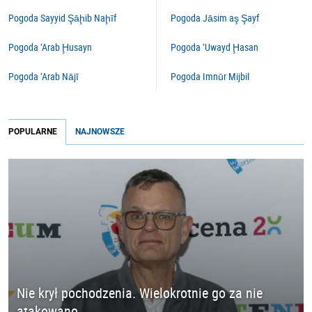
Pogoda Sayyid Şāḩib Naḩīf
Pogoda Jāsim aş Şayf
Pogoda ‘Arab Ḩusayn
Pogoda ‘Uwayd Ḩasan
Pogoda ‘Arab Nājī
Pogoda Imnūr Mijbil
POPULARNE
NAJNOWSZE
Nie krył pochodzenia. Wielokrotnie go za nie
atakowano