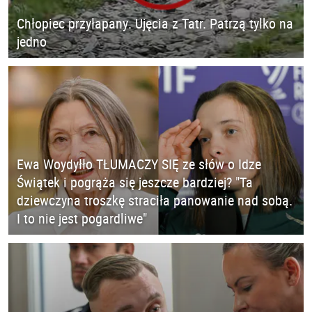
Chłopiec przyłapany. Ujęcia z Tatr. Patrzą tylko na
jedno
Ewa Woydyłło TŁUMACZY SIĘ ze słów o Idze
Świątek i pogrąża się jeszcze bardziej? "Ta
dziewczyna troszkę straciła panowanie nad sobą.
I to nie jest pogardliwe"