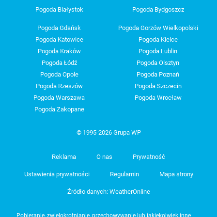
Pogoda Białystok
Pogoda Bydgoszcz
Pogoda Gdańsk
Pogoda Gorzów Wielkopolski
Pogoda Katowice
Pogoda Kielce
Pogoda Kraków
Pogoda Lublin
Pogoda Łódź
Pogoda Olsztyn
Pogoda Opole
Pogoda Poznań
Pogoda Rzeszów
Pogoda Szczecin
Pogoda Warszawa
Pogoda Wrocław
Pogoda Zakopane
© 1995-2026 Grupa WP
Reklama
O nas
Prywatność
Ustawienia prywatności
Regulamin
Mapa strony
Źródło danych: WeatherOnline
Pobieranie, zwielokrotnianie, przechowywanie lub jakiekolwiek inne