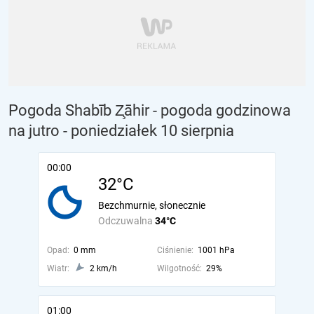
Pogoda Shabīb Z̧āhir - pogoda godzinowa
na jutro
- poniedziałek 10 sierpnia
00:00
32°C
Bezchmurnie, słonecznie
Odczuwalna
34°C
Opad:
0 mm
Ciśnienie:
1001 hPa
Wiatr:
2 km/h
Wilgotność:
29%
01:00