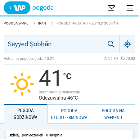
Trwa ładowanie
POLSKA
POGODA WP.PL
IRAN
POGODA NA JUTRO - SEYYED ŞOBHĀN
EUROPA
ŚWIAT
Aktualna pogoda, godz.
10:21
06:39
20:08
41
JAKOŚĆ POWIETRZA
Bezchmurnie, słonecznie
Odczuwalna 46°C
POGODA
POGODA
POGODA NA
GODZINOWA
DŁUGOTERMINOWA
WEEKEND