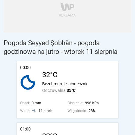
Pogoda Seyyed Şobhān - pogoda
godzinowa na jutro
- wtorek 11 sierpnia
00:00
32°C
Bezchmurnie, słonecznie
Odczuwalna
35°C
Opad:
0 mm
Ciśnienie:
998 hPa
Wiatr:
11 km/h
Wilgotność:
28%
01:00