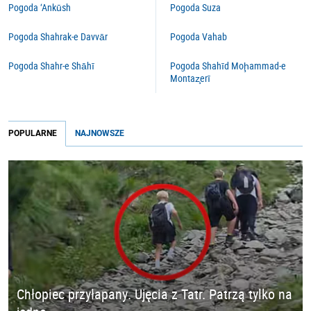
Pogoda ‘Ankūsh
Pogoda Suza
Pogoda Shahrak-e Davvār
Pogoda Vahab
Pogoda Shahr-e Shāhī
Pogoda Shahīd Moḩammad-e
Montaz̧erī
POPULARNE
NAJNOWSZE
Chłopiec przyłapany. Ujęcia z Tatr. Patrzą tylko na