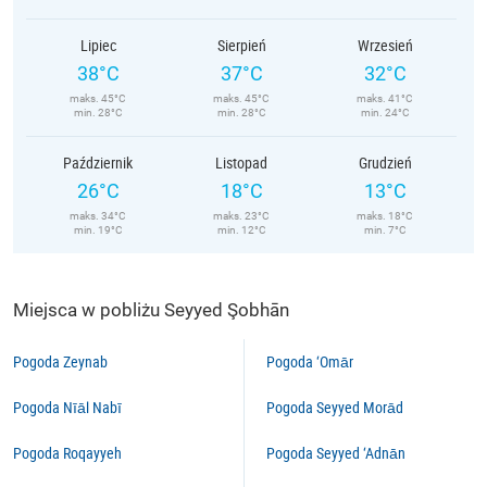
Lipiec
Sierpień
Wrzesień
38°C
37°C
32°C
maks. 45°C
maks. 45°C
maks. 41°C
min. 28°C
min. 28°C
min. 24°C
Październik
Listopad
Grudzień
26°C
18°C
13°C
maks. 34°C
maks. 23°C
maks. 18°C
min. 19°C
min. 12°C
min. 7°C
Miejsca w pobliżu Seyyed Şobhān
Pogoda Zeynab
Pogoda ‘Omār
Pogoda Nīāl Nabī
Pogoda Seyyed Morād
Pogoda Roqayyeh
Pogoda Seyyed ‘Adnān