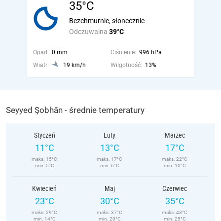
35°C
Bezchmurnie, słonecznie
Odczuwalna
39°C
Opad:
0 mm
Ciśnienie:
996 hPa
Wiatr:
19 km/h
Wilgotność:
13%
Seyyed Şobhān - średnie temperatury
Styczeń
Luty
Marzec
11°C
13°C
17°C
maks. 15°C
maks. 17°C
maks. 22°C
min. 5°C
min. 6°C
min. 10°C
Kwiecień
Maj
Czerwiec
23°C
30°C
35°C
maks. 29°C
maks. 37°C
maks. 43°C
min. 14°C
min. 20°C
min. 25°C