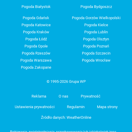
Pogoda Białystok
Pogoda Bydgoszcz
Pogoda Gdańsk
Pogoda Gorzów Wielkopolski
Pogoda Katowice
Pogoda Kielce
Pogoda Kraków
Pogoda Lublin
Pogoda Łódź
Pogoda Olsztyn
Pogoda Opole
Pogoda Poznań
Pogoda Rzeszów
Pogoda Szczecin
Pogoda Warszawa
Pogoda Wrocław
Pogoda Zakopane
© 1995-2026 Grupa WP
Reklama
O nas
Prywatność
Ustawienia prywatności
Regulamin
Mapa strony
Źródło danych: WeatherOnline
Pobieranie, zwielokrotnianie, przechowywanie lub jakiekolwiek inne