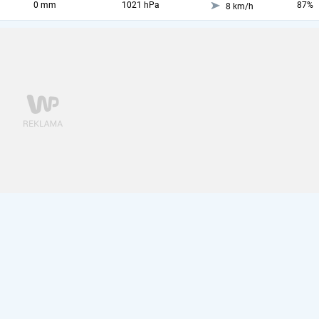
0 mm
1021 hPa
87%
8 km/h