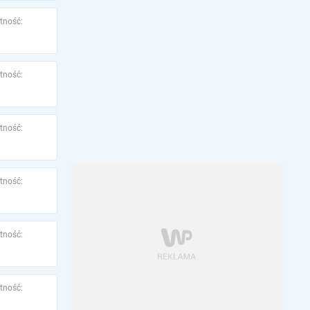
tność:
tność:
tność:
tność:
tność:
tność: