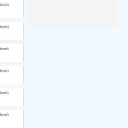
tność:
tność:
tność:
tność:
tność:
tność: