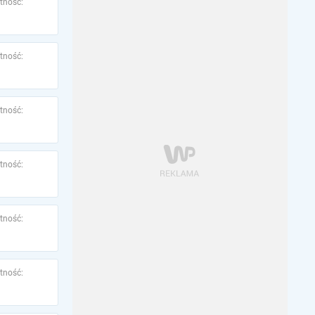
tność:
tność:
tność:
tność:
tność:
tność: