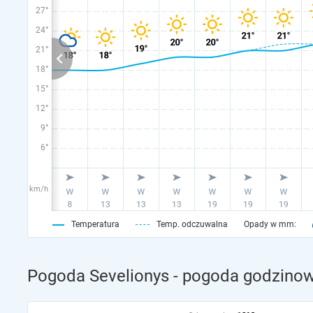
27°
24°
21°
18°
15°
12°
9°
6°
km/h
Temperatura
Temp. odczuwalna
Opady w mm:
Pogoda Sevelionys - pogoda godzinow