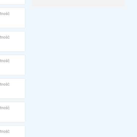
tność:
tność:
tność:
tność:
tność:
tność: