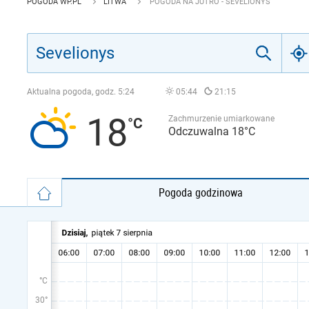
POGODA WP.PL
LITWA
POGODA NA JUTRO - SEVELIONYS
Aktualna pogoda, godz.
5:24
05:44
21:15
18
Zachmurzenie umiarkowane
Odczuwalna 18°C
Pogoda godzinowa
°C
30°