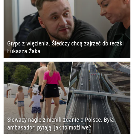
Gryps z więzienia. Śledczy chcą zajrzeć do teczki
Łukasza Żaka
Słowacy nagle zmienili zdanie o Polsce. Była
ambasador: pytają, jak to możliwe?