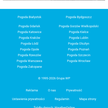
Pogoda Białystok
Pogoda Bydgoszcz
Pogoda Gdańsk
Pogoda Gorzów Wielkopolski
Pogoda Katowice
Pogoda Kielce
Pogoda Kraków
Pogoda Lublin
Pogoda Łódź
Pogoda Olsztyn
Pogoda Opole
Pogoda Poznań
Pogoda Rzeszów
Pogoda Szczecin
Pogoda Warszawa
Pogoda Wrocław
Pogoda Zakopane
© 1995-2026 Grupa WP
Reklama
O nas
Prywatność
Ustawienia prywatności
Regulamin
Mapa strony
Źródło danych: WeatherOnline