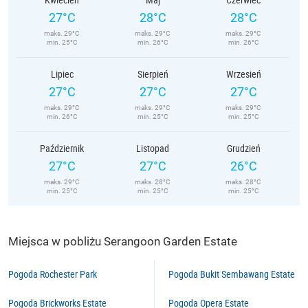
27°C
28°C
28°C
maks. 29°C
maks. 29°C
maks. 29°C
min. 25°C
min. 26°C
min. 26°C
Lipiec
Sierpień
Wrzesień
27°C
27°C
27°C
maks. 29°C
maks. 29°C
maks. 29°C
min. 26°C
min. 25°C
min. 25°C
Październik
Listopad
Grudzień
27°C
27°C
26°C
maks. 29°C
maks. 28°C
maks. 28°C
min. 25°C
min. 25°C
min. 25°C
Miejsca w pobliżu Serangoon Garden Estate
Pogoda Rochester Park
Pogoda Bukit Sembawang Estate
Pogoda Brickworks Estate
Pogoda Opera Estate