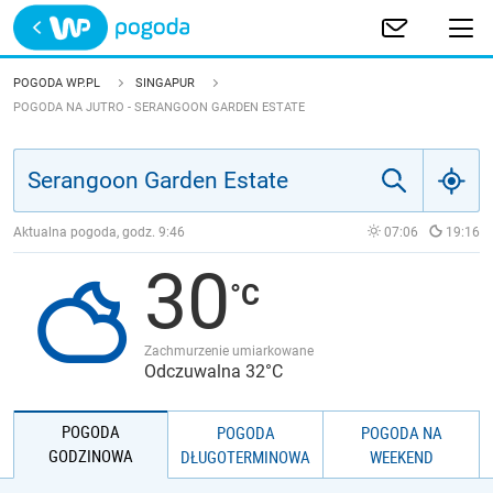
Trwa ładowanie
POLSKA
POGODA WP.PL
SINGAPUR
POGODA NA JUTRO - SERANGOON GARDEN ESTATE
EUROPA
ŚWIAT
Aktualna pogoda, godz.
9:46
07:06
19:16
JAKOŚĆ POWIETRZA
30
Zachmurzenie umiarkowane
Odczuwalna 32°C
POGODA
POGODA
POGODA NA
GODZINOWA
DŁUGOTERMINOWA
WEEKEND