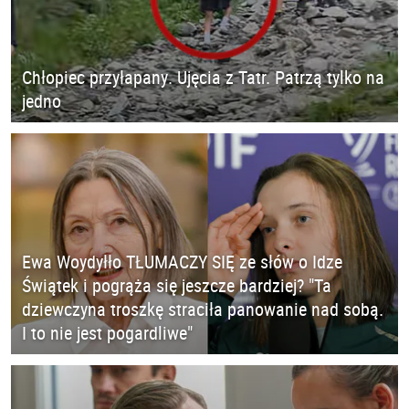
Chłopiec przyłapany. Ujęcia z Tatr. Patrzą tylko na
jedno
Ewa Woydyłło TŁUMACZY SIĘ ze słów o Idze
Świątek i pogrąża się jeszcze bardziej? "Ta
dziewczyna troszkę straciła panowanie nad sobą.
I to nie jest pogardliwe"