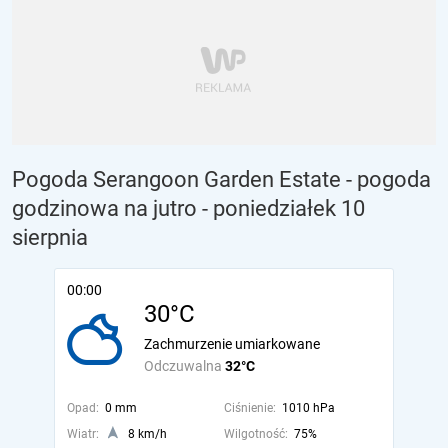
Pogoda Serangoon Garden Estate - pogoda
godzinowa na jutro
- poniedziałek 10
sierpnia
00:00
30°C
Zachmurzenie umiarkowane
Odczuwalna
32°C
Opad:
0 mm
Ciśnienie:
1010 hPa
Wiatr:
8 km/h
Wilgotność:
75%