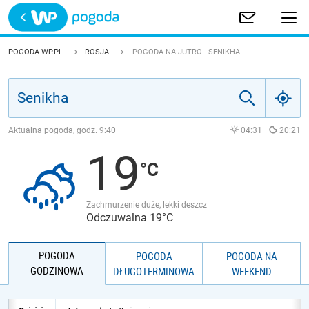
Trwa ładowanie
POLSKA
POGODA WP.PL
ROSJA
POGODA NA JUTRO - SENIKHA
EUROPA
ŚWIAT
Aktualna pogoda, godz.
9:40
04:31
20:21
19
JAKOŚĆ POWIETRZA
Zachmurzenie duże, lekki deszcz
Odczuwalna 19°C
POGODA
POGODA
POGODA NA
GODZINOWA
DŁUGOTERMINOWA
WEEKEND