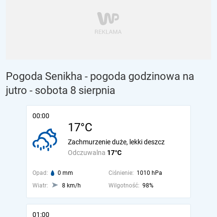
Pogoda Senikha - pogoda godzinowa na
jutro
- sobota 8 sierpnia
00:00
17°C
Zachmurzenie duże, lekki deszcz
Odczuwalna
17°C
Opad:
0 mm
Ciśnienie:
1010 hPa
Wiatr:
8 km/h
Wilgotność:
98%
01:00