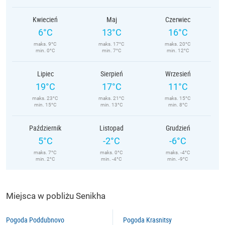
Kwiecień
Maj
Czerwiec
6°C
13°C
16°C
maks. 9°C
maks. 17°C
maks. 20°C
min. 0°C
min. 7°C
min. 12°C
Lipiec
Sierpień
Wrzesień
19°C
17°C
11°C
maks. 23°C
maks. 21°C
maks. 15°C
min. 15°C
min. 13°C
min. 8°C
Październik
Listopad
Grudzień
5°C
-2°C
-6°C
maks. 7°C
maks. 0°C
maks. -4°C
min. 2°C
min. -4°C
min. -9°C
Miejsca w pobliżu Senikha
Pogoda Poddubnovo
Pogoda Krasnitsy