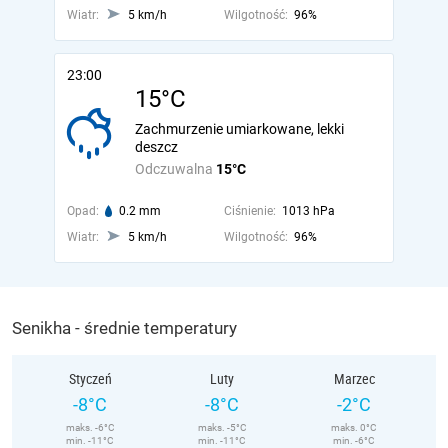
Wiatr:
5 km/h
Wilgotność:
96%
23:00
15°C
Zachmurzenie umiarkowane, lekki
deszcz
Odczuwalna
15°C
Opad:
0.2 mm
Ciśnienie:
1013 hPa
Wiatr:
5 km/h
Wilgotność:
96%
Senikha - średnie temperatury
Styczeń
Luty
Marzec
-8°C
-8°C
-2°C
maks. -6°C
maks. -5°C
maks. 0°C
min. -11°C
min. -11°C
min. -6°C