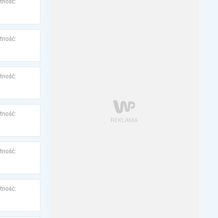
tność:
tność:
tność:
tność:
tność:
tność: