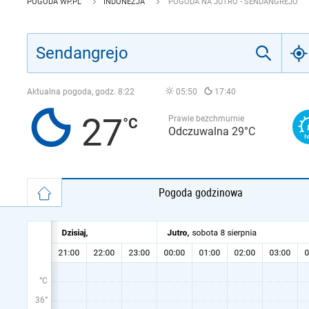
POGODA WP.PL
INDONEZJA
POGODA NA JUTRO - SENDANGREJO
Aktualna pogoda, godz.
8:22
05:50
17:40
27
Prawie bezchmurnie
Odczuwalna 29°C
Pogoda godzinowa
°C
36°