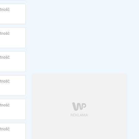
tność:
tność:
tność:
tność:
tność:
tność: