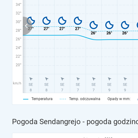
34°
32°
30°
28°
26°
24°
22°
20°
km/h
Temperatura
Temp. odczuwalna
Opady w mm:
Pogoda Sendangrejo - pogoda godzino