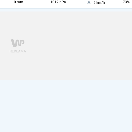
0 mm
1012 hPa
73%
5 km/h