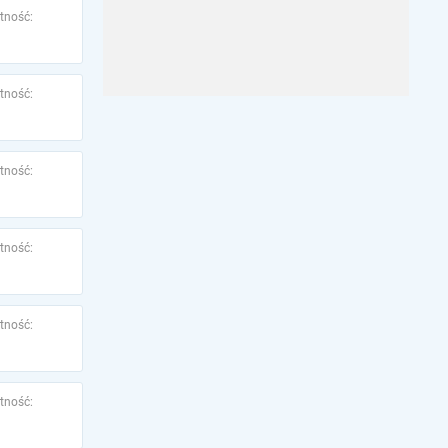
tność:
tność:
tność:
tność:
tność:
tność: