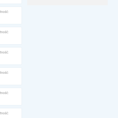
tność:
tność:
tność:
tność:
tność:
tność: