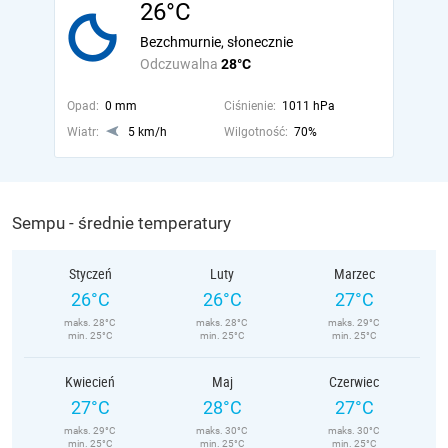
26°C
Bezchmurnie, słonecznie
Odczuwalna
28°C
Opad:
0 mm
Ciśnienie:
1011 hPa
Wiatr:
5 km/h
Wilgotność:
70%
Sempu - średnie temperatury
Styczeń
Luty
Marzec
26°C
26°C
27°C
maks. 28°C
maks. 28°C
maks. 29°C
min. 25°C
min. 25°C
min. 25°C
Kwiecień
Maj
Czerwiec
27°C
28°C
27°C
maks. 29°C
maks. 30°C
maks. 30°C
min. 25°C
min. 25°C
min. 25°C