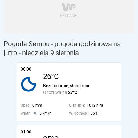
Pogoda Sempu - pogoda godzinowa na
jutro
- niedziela 9 sierpnia
00:00
26°C
Bezchmurnie, słonecznie
Odczuwalna
27°C
Opad:
0 mm
Ciśnienie:
1012 hPa
Wiatr:
5 km/h
Wilgotność:
66%
01:00