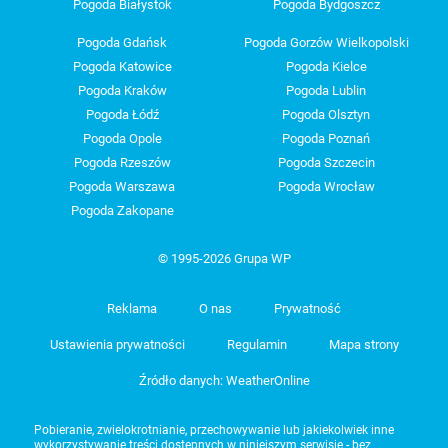
Pogoda Białystok
Pogoda Bydgoszcz
Pogoda Gdańsk
Pogoda Gorzów Wielkopolski
Pogoda Katowice
Pogoda Kielce
Pogoda Kraków
Pogoda Lublin
Pogoda Łódź
Pogoda Olsztyn
Pogoda Opole
Pogoda Poznań
Pogoda Rzeszów
Pogoda Szczecin
Pogoda Warszawa
Pogoda Wrocław
Pogoda Zakopane
© 1995-2026 Grupa WP
Reklama
O nas
Prywatność
Ustawienia prywatności
Regulamin
Mapa strony
Źródło danych: WeatherOnline
Pobieranie, zwielokrotnianie, przechowywanie lub jakiekolwiek inne
wykorzystywanie treści dostępnych w niniejszym serwisie - bez