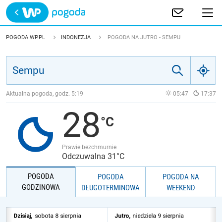
Trwa ładowanie
POLSKA
POGODA WP.PL
INDONEZJA
POGODA NA JUTRO - SEMPU
EUROPA
ŚWIAT
Aktualna pogoda, godz.
5:19
05:47
17:37
28
JAKOŚĆ POWIETRZA
Prawie bezchmurnie
Odczuwalna 31°C
POGODA
POGODA
POGODA NA
GODZINOWA
DŁUGOTERMINOWA
WEEKEND