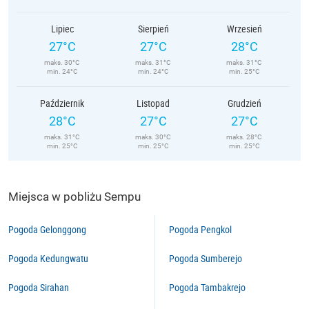
Lipiec
Sierpień
Wrzesień
27°C
27°C
28°C
maks. 30°C
maks. 31°C
maks. 31°C
min. 24°C
min. 24°C
min. 25°C
Październik
Listopad
Grudzień
28°C
27°C
27°C
maks. 31°C
maks. 30°C
maks. 28°C
min. 25°C
min. 25°C
min. 25°C
Miejsca w pobliżu Sempu
Pogoda Gelonggong
Pogoda Pengkol
Pogoda Kedungwatu
Pogoda Sumberejo
Pogoda Sirahan
Pogoda Tambakrejo