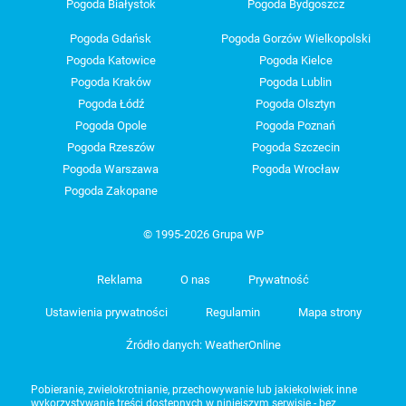
Pogoda Białystok
Pogoda Bydgoszcz
Pogoda Gdańsk
Pogoda Gorzów Wielkopolski
Pogoda Katowice
Pogoda Kielce
Pogoda Kraków
Pogoda Lublin
Pogoda Łódź
Pogoda Olsztyn
Pogoda Opole
Pogoda Poznań
Pogoda Rzeszów
Pogoda Szczecin
Pogoda Warszawa
Pogoda Wrocław
Pogoda Zakopane
© 1995-2026 Grupa WP
Reklama
O nas
Prywatność
Ustawienia prywatności
Regulamin
Mapa strony
Źródło danych: WeatherOnline
Pobieranie, zwielokrotnianie, przechowywanie lub jakiekolwiek inne
wykorzystywanie treści dostępnych w niniejszym serwisie - bez