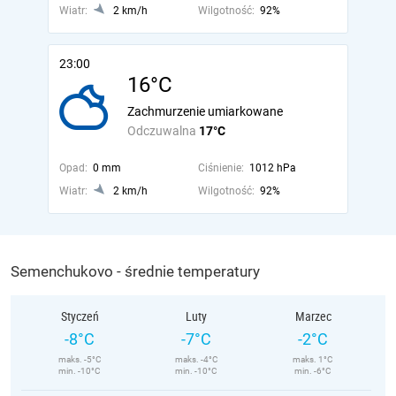
Wiatr:
2 km/h
Wilgotność:
92%
23:00
16°C
Zachmurzenie umiarkowane
Odczuwalna
17°C
Opad:
0 mm
Ciśnienie:
1012 hPa
Wiatr:
2 km/h
Wilgotność:
92%
Semenchukovo - średnie temperatury
Styczeń
Luty
Marzec
-8°C
-7°C
-2°C
maks. -5°C
maks. -4°C
maks. 1°C
min. -10°C
min. -10°C
min. -6°C