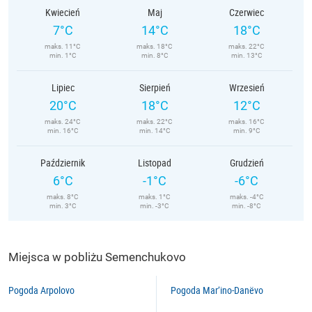
Kwiecień
Maj
Czerwiec
7°C
14°C
18°C
maks. 11°C
maks. 18°C
maks. 22°C
min. 1°C
min. 8°C
min. 13°C
Lipiec
Sierpień
Wrzesień
20°C
18°C
12°C
maks. 24°C
maks. 22°C
maks. 16°C
min. 16°C
min. 14°C
min. 9°C
Październik
Listopad
Grudzień
6°C
-1°C
-6°C
maks. 8°C
maks. 1°C
maks. -4°C
min. 3°C
min. -3°C
min. -8°C
Miejsca w pobliżu Semenchukovo
Pogoda Arpolovo
Pogoda Mar’ino-Danëvo