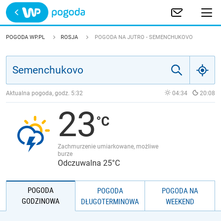
Trwa ładowanie
POLSKA
POGODA WP.PL
ROSJA
POGODA NA JUTRO - SEMENCHUKOVO
EUROPA
ŚWIAT
Aktualna pogoda, godz.
5:32
04:34
20:08
23
JAKOŚĆ POWIETRZA
Zachmurzenie umiarkowane, możliwe
burze
Odczuwalna 25°C
POGODA
POGODA
POGODA NA
GODZINOWA
DŁUGOTERMINOWA
WEEKEND