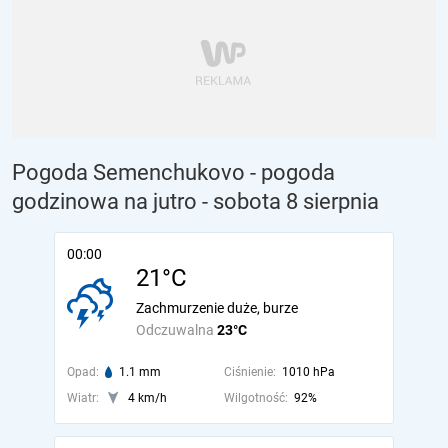
Pogoda Semenchukovo - pogoda
godzinowa na jutro
- sobota 8 sierpnia
00:00
21°C
Zachmurzenie duże, burze
Odczuwalna
23°C
Opad:
1.1 mm
Ciśnienie:
1010 hPa
Wiatr:
4 km/h
Wilgotność:
92%