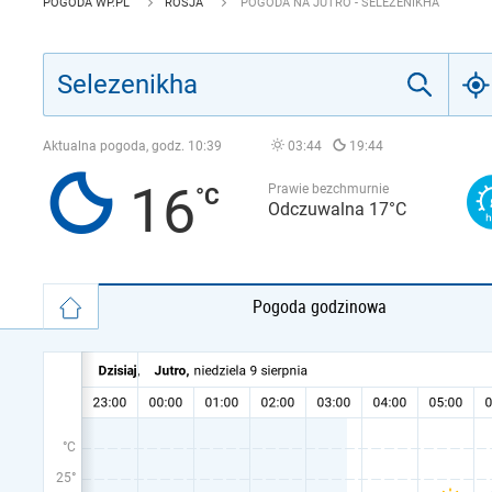
POGODA WP.PL
ROSJA
POGODA NA JUTRO - SELEZENIKHA
Aktualna pogoda, godz.
10:39
03:44
19:44
16
Prawie bezchmurnie
Odczuwalna 17°C
Pogoda godzinowa
°C
25°