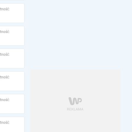
tność:
tność:
tność:
tność:
tność:
tność: