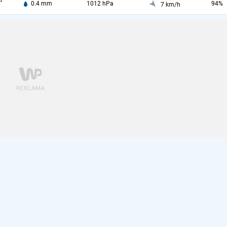
i
0.4 mm
1012 hPa
94%
7 km/h