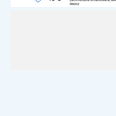
Zachmurzenie umiarkowane, lekk
deszcz