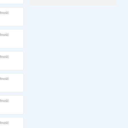
tność:
tność:
tność:
tność:
tność:
tność: