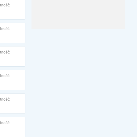
tność:
tność:
tność:
tność:
tność:
tność: