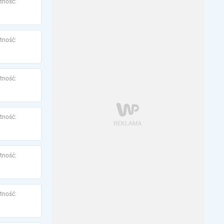
tność:
tność:
tność:
tność:
tność:
tność: