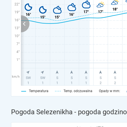
22°
19°
16°
13°
10°
7°
4°
1°
km/h
Temperatura
Temp. odczuwalna
Opady w mm:
Pogoda Selezenikha - pogoda godzino