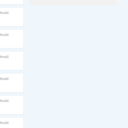
tność:
tność:
tność:
tność:
tność:
tność: