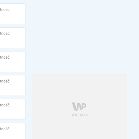
tność:
tność:
tność:
tność:
tność:
tność: