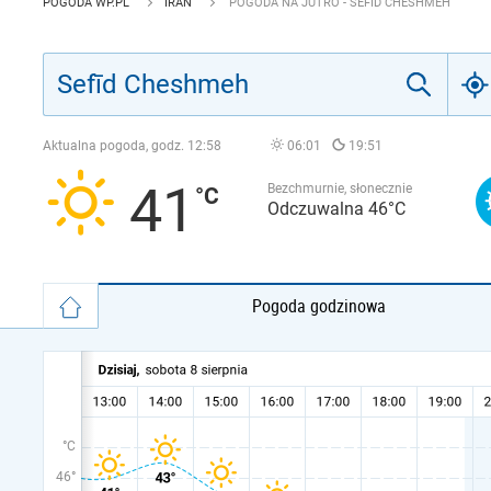
POGODA WP.PL
IRAN
POGODA NA JUTRO - SEFĪD CHESHMEH
Aktualna pogoda, godz.
12:58
06:01
19:51
41
Bezchmurnie, słonecznie
Odczuwalna 46°C
Pogoda godzinowa
°C
46°