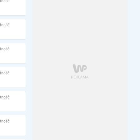
tność:
tność:
tność:
tność:
tność:
tność: