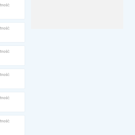
tność:
tność:
tność:
tność:
tność:
tność: