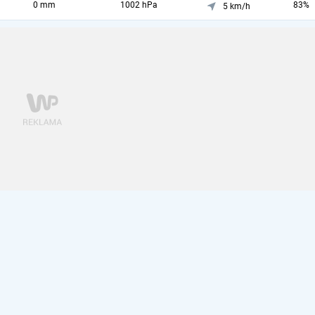
0 mm
1002 hPa
83%
5 km/h