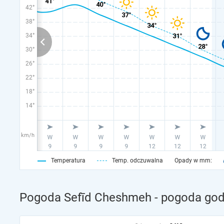
42°
38°
34°
30°
26°
22°
18°
14°
km/h
Temperatura
Temp. odczuwalna
Opady w mm:
Pogoda Sefīd Cheshmeh - pogoda god