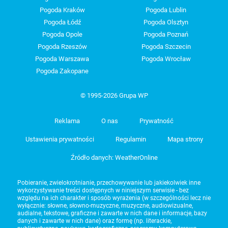
Pogoda Kraków
Pogoda Lublin
Pogoda Łódź
Pogoda Olsztyn
Pogoda Opole
Pogoda Poznań
Pogoda Rzeszów
Pogoda Szczecin
Pogoda Warszawa
Pogoda Wrocław
Pogoda Zakopane
© 1995-2026 Grupa WP
Reklama
O nas
Prywatność
Ustawienia prywatności
Regulamin
Mapa strony
Źródło danych: WeatherOnline
Pobieranie, zwielokrotnianie, przechowywanie lub jakiekolwiek inne
wykorzystywanie treści dostępnych w niniejszym serwisie - bez
względu na ich charakter i sposób wyrażenia (w szczególności lecz nie
wyłącznie: słowne, słowno-muzyczne, muzyczne, audiowizualne,
audialne, tekstowe, graficzne i zawarte w nich dane i informacje, bazy
danych i zawarte w nich dane) oraz formę (np. literackie,