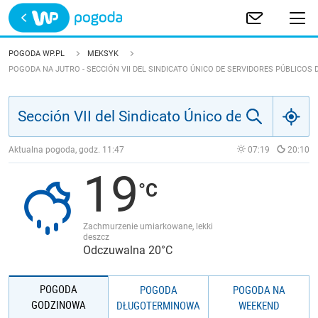
Trwa ładowanie
POLSKA
POGODA WP.PL
MEKSYK
POGODA NA JUTRO - SECCIÓN VII DEL SINDICATO ÚNICO DE SERVIDORES PÚBLICOS
EUROPA
ŚWIAT
Aktualna pogoda, godz.
11:47
07:19
20:10
JAKOŚĆ POWIETRZA
19
Zachmurzenie umiarkowane, lekki
deszcz
Odczuwalna 20°C
POGODA
POGODA
POGODA NA
GODZINOWA
DŁUGOTERMINOWA
WEEKEND