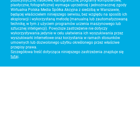
publicystyczne, naukowe, kartograficzne, programy komputerowe,
plastyczne, fotograficzne) wymaga uprzedniej i jednoznacznej zgody
Wirtualna Polska Media Spółka Akcyjna z siedzibą w Warszawie,
będącej właścicielem niniejszego serwisu, bez względu na sposób ich
eksploracji i wykorzystaną metodę (manualną lub zautomatyzowaną
technikę, w tym z użyciem programów uczenia maszynowego lub
sztucznej inteligencji). Powyższe zastrzeżenie nie dotyczy
wykorzystywania jedynie w celu ułatwienia ich wyszukiwania przez
wyszukiwarki internetowe oraz korzystania w ramach stosunków
umownych lub dozwolonego użytku określonego przez właściwe
przepisy prawa.
Szczegółowa treść dotycząca niniejszego zastrzeżenia znajduje się
tutaj
.