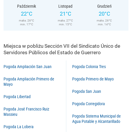
Październik
Listopad
Grudzień
22°C
21°C
20°C
maks. 26°C
maks. 27°C
maks. 26°C
min. 17°C
min. 15°C
min. 14°C
Miejsca w pobliżu Sección VII del Sindicato Único de
Servidores Públicos del Estado de Guerrero
Pogoda Ampliación San Juan
Pogoda Colonia Tres
Pogoda Ampliación Primero de
Pogoda Primero de Mayo
Mayo
Pogoda San Juan
Pogoda Libertad
Pogoda Corregidora
Pogoda José Francisco Ruiz
Massieu
Pogoda Sistema Municipal de
Agua Potable y Alcantarillado
Pogoda La Lobera