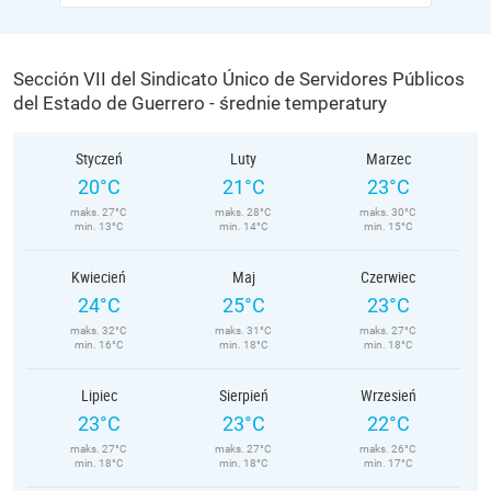
Sección VII del Sindicato Único de Servidores Públicos
del Estado de Guerrero - średnie temperatury
Styczeń
Luty
Marzec
20°C
21°C
23°C
maks. 27°C
maks. 28°C
maks. 30°C
min. 13°C
min. 14°C
min. 15°C
Kwiecień
Maj
Czerwiec
24°C
25°C
23°C
maks. 32°C
maks. 31°C
maks. 27°C
min. 16°C
min. 18°C
min. 18°C
Lipiec
Sierpień
Wrzesień
23°C
23°C
22°C
maks. 27°C
maks. 27°C
maks. 26°C
min. 18°C
min. 18°C
min. 17°C