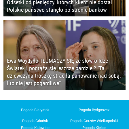
Odsetki od pieniędzy, których klient nie dostał.
Polskie państwo stanęło po stronie banków
Ewa Woydyłło TŁUMACZY SIĘ ze słów o Idze
Świątek i pogrąża się jeszcze bardziej? "Ta
dziewczyna troszkę straciła panowanie nad sobą.
I to nie jest pogardliwe"
Pogoda Białystok
Pogoda Bydgoszcz
Pogoda Gdańsk
Pogoda Gorzów Wielkopolski
Pogoda Katowice
Pogoda Kielce