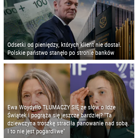
Odsetki od pieniędzy, których klient nie dostał.
Polskie państwo stanęło po stronie banków
Ewa Woydyłło TŁUMACZY SIĘ ze słów o Idze
Świątek i pogrąża się jeszcze bardziej? "Ta
dziewczyna troszkę straciła panowanie nad sobą.
I to nie jest pogardliwe"