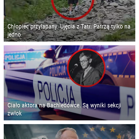
Chłopiec przyłapany. Ujęcia z Tatr. Patrzą tylko na
jedno
Ciało aktora na Bachledówce. Są wyniki sekcji
zwłok