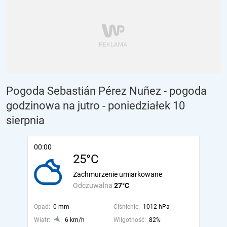
Pogoda Sebastián Pérez Nuñez - pogoda
godzinowa na jutro
- poniedziałek 10
sierpnia
00:00
25°C
Zachmurzenie umiarkowane
Odczuwalna
27°C
Opad:
0 mm
Ciśnienie:
1012 hPa
Wiatr:
6 km/h
Wilgotność:
82%