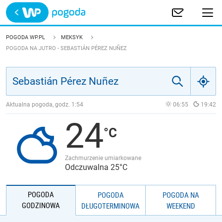
Trwa ładowanie
POLSKA
POGODA WP.PL
MEKSYK
POGODA NA JUTRO - SEBASTIÁN PÉREZ NUÑEZ
EUROPA
ŚWIAT
Aktualna pogoda, godz.
1:54
06:55
19:42
JAKOŚĆ POWIETRZA
24
Zachmurzenie umiarkowane
Odczuwalna 25°C
POGODA
POGODA
POGODA NA
GODZINOWA
DŁUGOTERMINOWA
WEEKEND