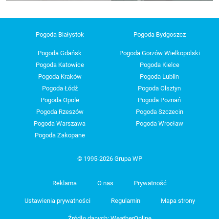
Pogoda Białystok
Pogoda Bydgoszcz
Pogoda Gdańsk
Pogoda Gorzów Wielkopolski
Pogoda Katowice
Pogoda Kielce
Pogoda Kraków
Pogoda Lublin
Pogoda Łódź
Pogoda Olsztyn
Pogoda Opole
Pogoda Poznań
Pogoda Rzeszów
Pogoda Szczecin
Pogoda Warszawa
Pogoda Wrocław
Pogoda Zakopane
© 1995-2026 Grupa WP
Reklama
O nas
Prywatność
Ustawienia prywatności
Regulamin
Mapa strony
Źródło danych: WeatherOnline