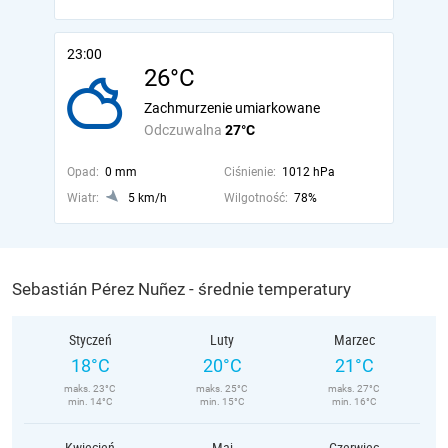
23:00
26°C
Zachmurzenie umiarkowane
Odczuwalna
27°C
Opad:
0 mm
Ciśnienie:
1012 hPa
Wiatr:
5 km/h
Wilgotność:
78%
Sebastián Pérez Nuñez - średnie temperatury
Styczeń
Luty
Marzec
18°C
20°C
21°C
maks. 23°C
maks. 25°C
maks. 27°C
min. 14°C
min. 15°C
min. 16°C
Kwiecień
Maj
Czerwiec