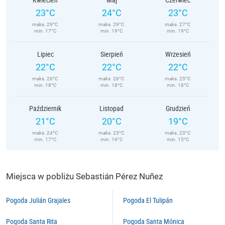
23°C
24°C
23°C
maks. 29°C
maks. 29°C
maks. 27°C
min. 17°C
min. 19°C
min. 19°C
Lipiec
Sierpień
Wrzesień
22°C
22°C
22°C
maks. 26°C
maks. 26°C
maks. 25°C
min. 18°C
min. 18°C
min. 18°C
Październik
Listopad
Grudzień
21°C
20°C
19°C
maks. 24°C
maks. 23°C
maks. 23°C
min. 17°C
min. 16°C
min. 15°C
Miejsca w pobliżu Sebastián Pérez Nuñez
Pogoda Julián Grajales
Pogoda El Tulipán
Pogoda Santa Rita
Pogoda Santa Mónica