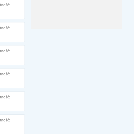
tność:
tność:
tność:
tność:
tność:
tność: