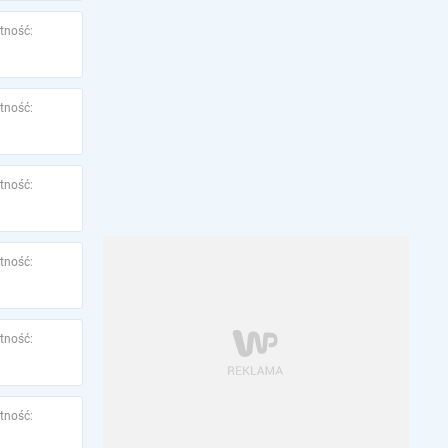
tność:
tność:
tność:
tność:
tność:
tność: