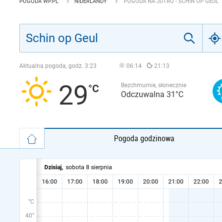
POGODA WP.PL
NIDERLANDY
POGODA NA JUTRO - SCHIN OP GEUL
Aktualna pogoda, godz.
3:23
06:14
21:13
29
Bezchmurnie, słonecznie
Odczuwalna 31°C
Pogoda godzinowa
°C
40°