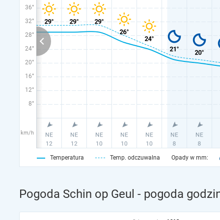
36°
32°
28°
24°
20°
16°
12°
8°
km/h
Temperatura
Temp. odczuwalna
Opady w mm:
Pogoda Schin op Geul - pogoda godzin