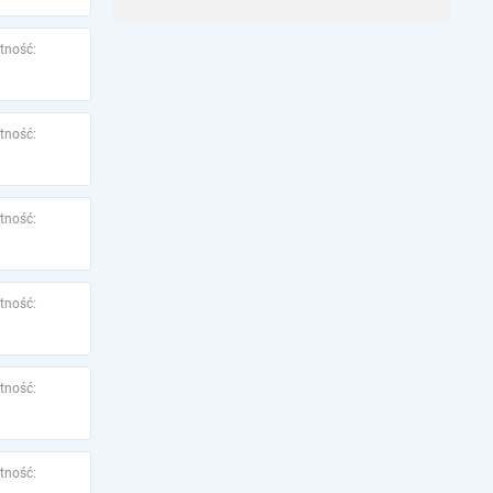
tność:
tność:
tność:
tność:
tność:
tność: