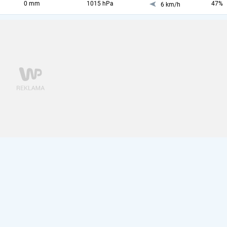
0 mm
1015 hPa
47%
6 km/h