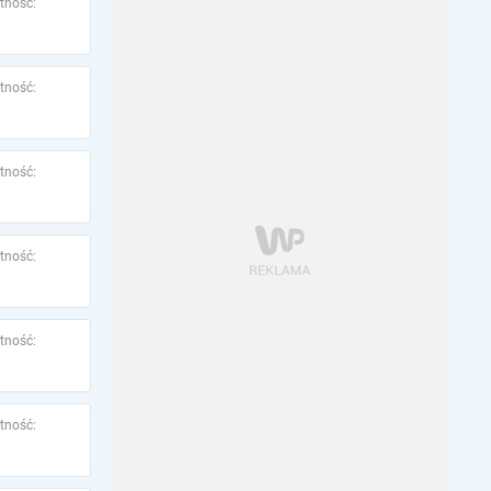
tność:
tność:
tność:
tność:
tność:
tność: