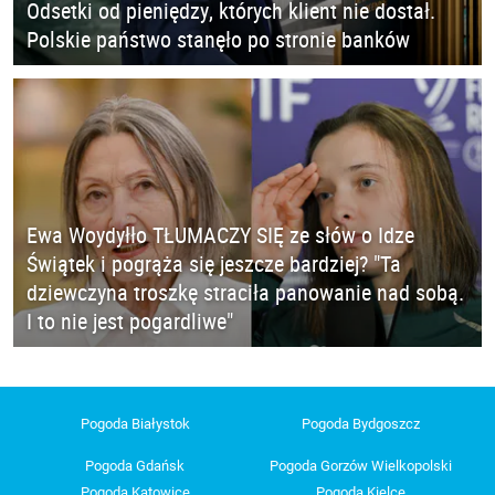
Odsetki od pieniędzy, których klient nie dostał.
Polskie państwo stanęło po stronie banków
Ewa Woydyłło TŁUMACZY SIĘ ze słów o Idze
Świątek i pogrąża się jeszcze bardziej? "Ta
dziewczyna troszkę straciła panowanie nad sobą.
I to nie jest pogardliwe"
Pogoda Białystok
Pogoda Bydgoszcz
Pogoda Gdańsk
Pogoda Gorzów Wielkopolski
Pogoda Katowice
Pogoda Kielce