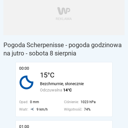
Pogoda Scherpenisse - pogoda godzinowa
na jutro
- sobota 8 sierpnia
00:00
15°C
Bezchmurnie, słonecznie
Odczuwalna
14°C
Opad:
0 mm
Ciśnienie:
1023 hPa
Wiatr:
9 km/h
Wilgotność:
74%
01:00