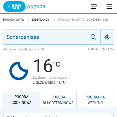
Trwa ładowanie
POLSKA
POGODA WP.PL
NIDERLANDY
POGODA NA JUTRO - SCHERPENISSE
EUROPA
ŚWIAT
Aktualna pogoda, godz.
9:19
06:17
21:24
16
JAKOŚĆ POWIETRZA
Bezchmurnie, słonecznie
Odczuwalna 16°C
POGODA
POGODA
POGODA NA
GODZINOWA
DŁUGOTERMINOWA
WEEKEND