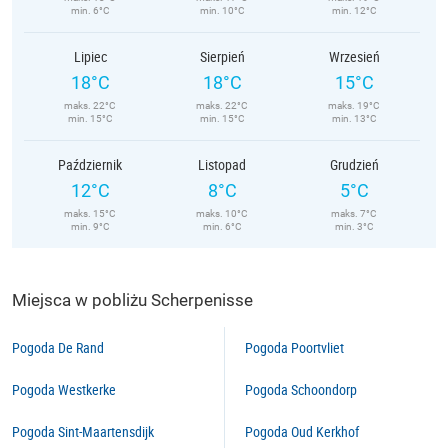
min. 6°C
min. 10°C
min. 12°C
Lipiec
Sierpień
Wrzesień
18°C
18°C
15°C
maks. 22°C
maks. 22°C
maks. 19°C
min. 15°C
min. 15°C
min. 13°C
Październik
Listopad
Grudzień
12°C
8°C
5°C
maks. 15°C
maks. 10°C
maks. 7°C
min. 9°C
min. 6°C
min. 3°C
Miejsca w pobliżu Scherpenisse
Pogoda De Rand
Pogoda Poortvliet
Pogoda Westkerke
Pogoda Schoondorp
Pogoda Sint-Maartensdijk
Pogoda Oud Kerkhof