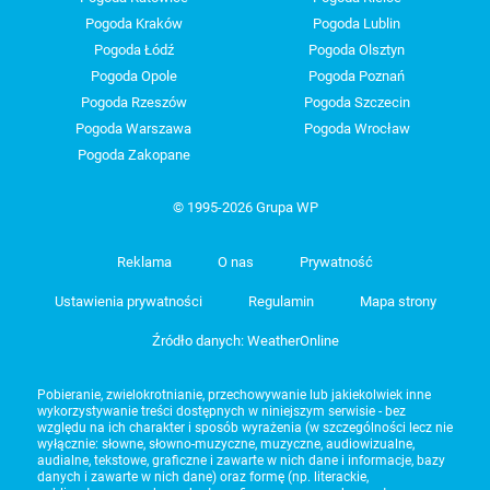
Pogoda Kraków
Pogoda Lublin
Pogoda Łódź
Pogoda Olsztyn
Pogoda Opole
Pogoda Poznań
Pogoda Rzeszów
Pogoda Szczecin
Pogoda Warszawa
Pogoda Wrocław
Pogoda Zakopane
© 1995-2026 Grupa WP
Reklama
O nas
Prywatność
Ustawienia prywatności
Regulamin
Mapa strony
Źródło danych: WeatherOnline
Pobieranie, zwielokrotnianie, przechowywanie lub jakiekolwiek inne
wykorzystywanie treści dostępnych w niniejszym serwisie - bez
względu na ich charakter i sposób wyrażenia (w szczególności lecz nie
wyłącznie: słowne, słowno-muzyczne, muzyczne, audiowizualne,
audialne, tekstowe, graficzne i zawarte w nich dane i informacje, bazy
danych i zawarte w nich dane) oraz formę (np. literackie,