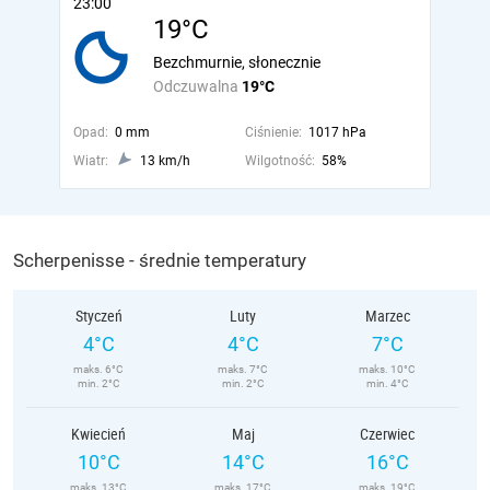
23:00
19°C
Bezchmurnie, słonecznie
Odczuwalna
19°C
Opad:
0 mm
Ciśnienie:
1017 hPa
Wiatr:
13 km/h
Wilgotność:
58%
Scherpenisse - średnie temperatury
Styczeń
Luty
Marzec
4°C
4°C
7°C
maks. 6°C
maks. 7°C
maks. 10°C
min. 2°C
min. 2°C
min. 4°C
Kwiecień
Maj
Czerwiec
10°C
14°C
16°C
maks. 13°C
maks. 17°C
maks. 19°C