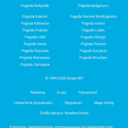
Pogoda Białystok
Pogoda Bydgoszcz
Pogoda Gdańsk
Pogoda Gorzów Wielkopolski
Pogoda Katowice
Pogoda Kielce
Pogoda Kraków
Pogoda Lublin
Pogoda Łódź
Pogoda Olsztyn
Pogoda Opole
Pogoda Poznań
Pogoda Rzeszów
Pogoda Szczecin
Pogoda Warszawa
Pogoda Wrocław
Pogoda Zakopane
© 1995-2026 Grupa WP
Reklama
O nas
Prywatność
Ustawienia prywatności
Regulamin
Mapa strony
Źródło danych: WeatherOnline
Pobieranie, zwielokrotnianie, przechowywanie lub jakiekolwiek inne