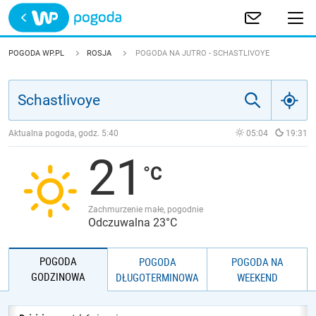
Trwa ładowanie
POLSKA
POGODA WP.PL
ROSJA
POGODA NA JUTRO - SCHASTLIVOYE
EUROPA
ŚWIAT
Aktualna pogoda, godz.
5:40
05:04
19:31
21
JAKOŚĆ POWIETRZA
Zachmurzenie małe, pogodnie
Odczuwalna 23°C
POGODA
POGODA
POGODA NA
GODZINOWA
DŁUGOTERMINOWA
WEEKEND