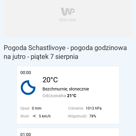
Pogoda Schastlivoye - pogoda godzinowa
na jutro
- piątek 7 sierpnia
00:00
20°C
Bezchmurnie, słonecznie
Odczuwalna
21°C
Opad:
0 mm
Ciśnienie:
1013 hPa
Wiatr:
5 km/h
Wilgotność:
78%
01:00