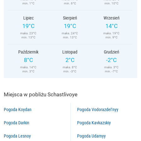
min. 1°C
min. 6°C
min. 10°C
Lipiec
Sierpień
Wrzesień
19°C
19°C
14°C
maks. 23°C
maks. 24°C
maks. 19°C
min. 13°C
min. 13°C
min. 9°C
Październik
Listopad
Grudzień
8°C
2°C
-2°C
maks. 14°C
maks. 8°C
maks. 3°C
min. 3°C
min. -3°C
min. -7°C
Miejsca w pobliżu Schastlivoye
Pogoda Koydan
Pogoda Vodorazdel’nyy
Pogoda Darkin
Pogoda Kavkazskiy
Pogoda Lesnoy
Pogoda Udarnyy