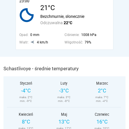
23:00
21°C
Bezchmurnie, słonecznie
Odczuwalna
22°C
Opad:
0 mm
Ciśnienie:
1008 hPa
Wiatr:
4 km/h
Wilgotność:
79%
Schastlivoye - średnie temperatury
Styczeń
Luty
Marzec
-4°C
-3°C
2°C
maks. 2°C
maks. 3°C
maks. 7°C
min. -9°C
min. -8°C
min. -4°C
Kwiecień
Maj
Czerwiec
8°C
13°C
16°C
maks. 13°C
maks. 17°C
maks. 20°C