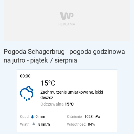
Pogoda Schagerbrug - pogoda godzinowa
na jutro
- piątek 7 sierpnia
00:00
15°C
Zachmurzenie umiarkowane, lekki
deszcz
Odczuwalna
15°C
Opad:
0 mm
Ciśnienie:
1023 hPa
Wiatr:
8 km/h
Wilgotność:
84%