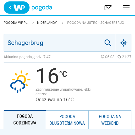
Trwa ładowanie
POLSKA
POGODA WP.PL
NIDERLANDY
POGODA NA JUTRO - SCHAGERBRUG
EUROPA
ŚWIAT
Aktualna pogoda, godz.
7:47
06:08
21:27
16
JAKOŚĆ POWIETRZA
Zachmurzenie umiarkowane, lekki
deszcz
Odczuwalna 16°C
POGODA
POGODA
POGODA NA
GODZINOWA
DŁUGOTERMINOWA
WEEKEND