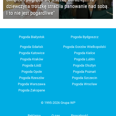
dziewczyna troszkę straciła panowanie nad sobą.
I to nie jest pogardliwe"
Pogoda Białystok
Pogoda Bydgoszcz
Pogoda Gdańsk
Pogoda Gorzów Wielkopolski
Pogoda Katowice
Pogoda Kielce
Pogoda Kraków
Pogoda Lublin
Pogoda Łódź
Pogoda Olsztyn
Pogoda Opole
Pogoda Poznań
Pogoda Rzeszów
Pogoda Szczecin
Pogoda Warszawa
Pogoda Wrocław
Pogoda Zakopane
© 1995-2026 Grupa WP
Reklama
O nas
Prywatność