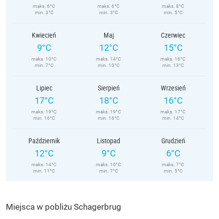
maks. 6°C
maks. 6°C
maks. 8°C
min. 3°C
min. 3°C
min. 5°C
Kwiecień
Maj
Czerwiec
9°C
12°C
15°C
maks. 10°C
maks. 14°C
maks. 16°C
min. 7°C
min. 10°C
min. 13°C
Lipiec
Sierpień
Wrzesień
17°C
18°C
16°C
maks. 19°C
maks. 19°C
maks. 17°C
min. 16°C
min. 16°C
min. 14°C
Październik
Listopad
Grudzień
12°C
9°C
6°C
maks. 14°C
maks. 10°C
maks. 7°C
min. 11°C
min. 7°C
min. 5°C
Miejsca w pobliżu Schagerbrug