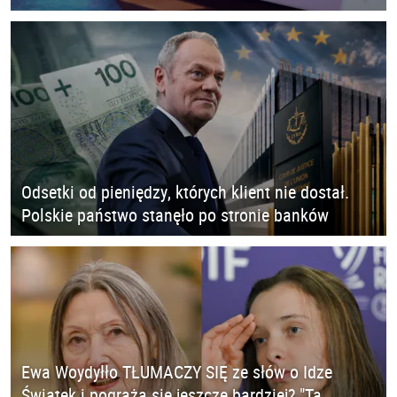
Odsetki od pieniędzy, których klient nie dostał.
Polskie państwo stanęło po stronie banków
Ewa Woydyłło TŁUMACZY SIĘ ze słów o Idze
Świątek i pogrąża się jeszcze bardziej? "Ta