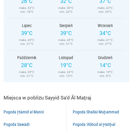
26°C
32°C
37°C
maks. 32°C
maks. 38°C
maks. 43°C
min. 18°C
min. 24°C
min. 29°C
Lipiec
Sierpień
Wrzesień
39°C
39°C
34°C
maks. 45°C
maks. 45°C
maks. 41°C
min. 31°C
min. 31°C
min. 27°C
Październik
Listopad
Grudzień
28°C
19°C
14°C
maks. 35°C
maks. 24°C
maks. 19°C
min. 21°C
min. 13°C
min. 8°C
Miejsca w pobliżu Sayyid Sa‘d Āl Maţraj
Pogoda Ḩāmid al Mansī
Pogoda Shallāl Muḩammad
Pogoda Sawādī
Pogoda ‘Abbūd al Ḩalīḩal