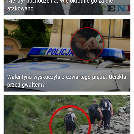
Nie krył pochodzenia. Wielokrotnie go za nie
atakowano
Walentyna wyskoczyła z czwartego piętra. Uciekła
przed gwałtem?