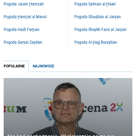
Pogoda Jāsim Ḩamzah
Pogoda Salmān al Ḩāwī
Pogoda Ḩamzat al Mansī
Pogoda Ghaḑbān al Jaryān
Pogoda Hādī Farḩān
Pogoda Shaykh Fāris al Jaryān
Pogoda Qaryat Zaydān
Pogoda Al Ḩājj Buraybān
POPULARNE
NAJNOWSZE