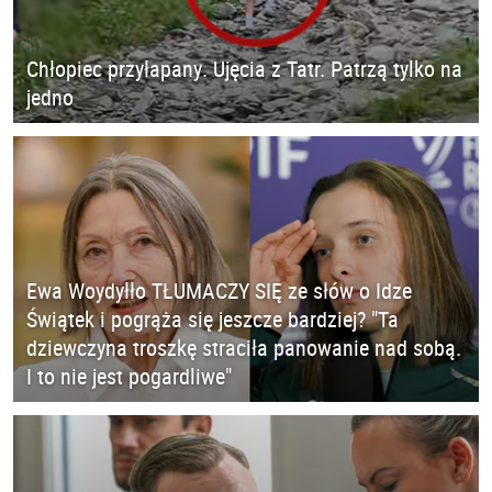
Chłopiec przyłapany. Ujęcia z Tatr. Patrzą tylko na
jedno
Ewa Woydyłło TŁUMACZY SIĘ ze słów o Idze
Świątek i pogrąża się jeszcze bardziej? "Ta
dziewczyna troszkę straciła panowanie nad sobą.
I to nie jest pogardliwe"