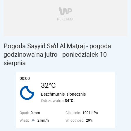
Pogoda Sayyid Sa‘d Āl Maţraj - pogoda
godzinowa na jutro
- poniedziałek 10
sierpnia
00:00
32°C
Bezchmurnie, słonecznie
Odczuwalna
34°C
Opad:
0 mm
Ciśnienie:
1001 hPa
Wiatr:
2 km/h
Wilgotność:
29%