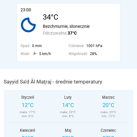
23:00
34°C
Bezchmurnie, słonecznie
Odczuwalna
37°C
Opad:
0 mm
Ciśnienie:
1001 hPa
Wiatr:
5 km/h
Wilgotność:
28%
Sayyid Sa‘d Āl Maţraj - średnie temperatury
Styczeń
Luty
Marzec
12°C
14°C
20°C
maks. 17°C
maks. 20°C
maks. 25°C
min. 6°C
min. 8°C
min. 12°C
Kwiecień
Maj
Czerwiec