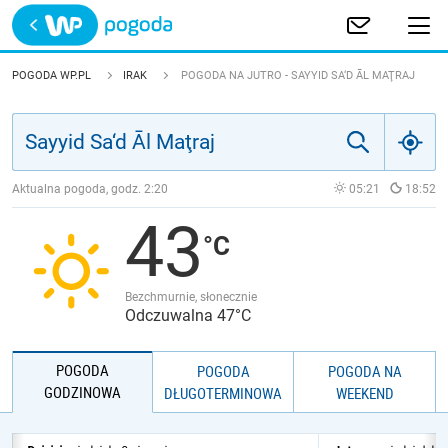
Trwa ładowanie
POLSKA
POGODA WP.PL
IRAK
POGODA NA JUTRO - SAYYID SA‘D ĀL MAŢRAJ
EUROPA
ŚWIAT
Aktualna pogoda, godz.
2:20
05:21
18:52
43
JAKOŚĆ POWIETRZA
Bezchmurnie, słonecznie
Odczuwalna 47°C
POGODA
POGODA
POGODA NA
GODZINOWA
DŁUGOTERMINOWA
WEEKEND