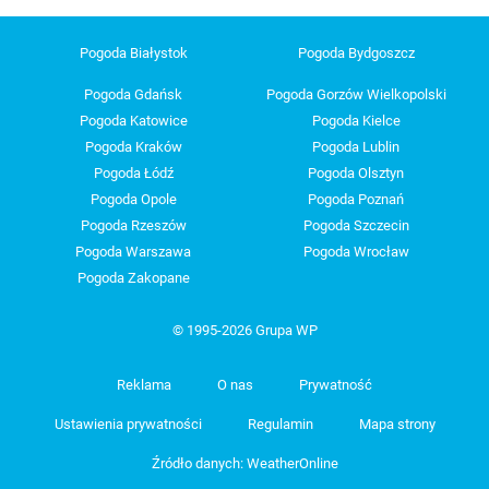
Pogoda Białystok
Pogoda Bydgoszcz
Pogoda Gdańsk
Pogoda Gorzów Wielkopolski
Pogoda Katowice
Pogoda Kielce
Pogoda Kraków
Pogoda Lublin
Pogoda Łódź
Pogoda Olsztyn
Pogoda Opole
Pogoda Poznań
Pogoda Rzeszów
Pogoda Szczecin
Pogoda Warszawa
Pogoda Wrocław
Pogoda Zakopane
© 1995-2026 Grupa WP
Reklama
O nas
Prywatność
Ustawienia prywatności
Regulamin
Mapa strony
Źródło danych: WeatherOnline