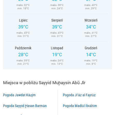
maks. 32°C
maks. 38°C
maks. 43°C
min. 18°C
min. 24°C
min. 29°C
Lipiec
Sierpień
Wrzesień
39°C
39°C
34°C
maks. 45°C
maks. 45°C
maks. 41°C
min. 31°C
min. 31°C
min. 27°C
Październik
Listopad
Grudzień
28°C
19°C
14°C
maks. 35°C
maks. 24°C
maks. 19°C
min. 21°C
min. 13°C
min. 8°C
Miejsca w pobliżu Sayyid Muḩaysin Abū Jīr
Pogoda Jawdat Kāz̧im
Pogoda Ji‘āz al Fayrūz
Pogoda Sayyid Ḩasan Barmān
Pogoda Madlūl Ibrāhīm