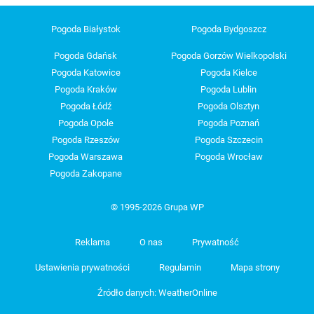
Pogoda Białystok
Pogoda Bydgoszcz
Pogoda Gdańsk
Pogoda Gorzów Wielkopolski
Pogoda Katowice
Pogoda Kielce
Pogoda Kraków
Pogoda Lublin
Pogoda Łódź
Pogoda Olsztyn
Pogoda Opole
Pogoda Poznań
Pogoda Rzeszów
Pogoda Szczecin
Pogoda Warszawa
Pogoda Wrocław
Pogoda Zakopane
© 1995-2026 Grupa WP
Reklama
O nas
Prywatność
Ustawienia prywatności
Regulamin
Mapa strony
Źródło danych: WeatherOnline