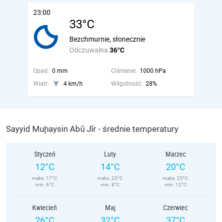
23:00
33°C
Bezchmurnie, słonecznie
Odczuwalna
36°C
Opad:
0 mm
Ciśnienie:
1000 hPa
Wiatr:
4 km/h
Wilgotność:
28%
Sayyid Muḩaysin Abū Jīr - średnie temperatury
Styczeń
Luty
Marzec
12°C
14°C
20°C
maks. 17°C
maks. 20°C
maks. 25°C
min. 6°C
min. 8°C
min. 12°C
Kwiecień
Maj
Czerwiec
26°C
32°C
37°C