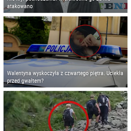
atakowano
Walentyna wyskoczyła z czwartego piętra. Uciekła
przed gwałtem?