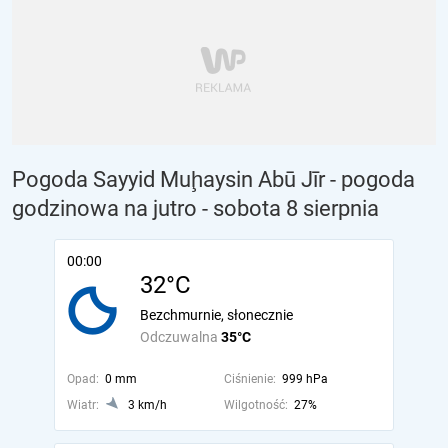
Pogoda Sayyid Muḩaysin Abū Jīr - pogoda
godzinowa na jutro
- sobota 8 sierpnia
00:00
32°C
Bezchmurnie, słonecznie
Odczuwalna
35°C
Opad:
0 mm
Ciśnienie:
999 hPa
Wiatr:
3 km/h
Wilgotność:
27%