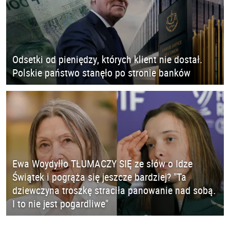
Odsetki od pieniędzy, których klient nie dostał.
Polskie państwo stanęło po stronie banków
Ewa Woydyłło TŁUMACZY SIĘ ze słów o Idze
Świątek i pogrąża się jeszcze bardziej? "Ta
dziewczyna troszkę straciła panowanie nad sobą.
I to nie jest pogardliwe"