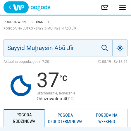
Trwa ładowanie
POLSKA
POGODA WP.PL
IRAK
POGODA NA JUTRO - SAYYID MUḨAYSIN ABŪ JĪR
EUROPA
ŚWIAT
Aktualna pogoda, godz.
7:20
05:19
18:55
JAKOŚĆ POWIETRZA
37
Bezchmurnie, słonecznie
Odczuwalna 40°C
POGODA
POGODA
POGODA NA
GODZINOWA
DŁUGOTERMINOWA
WEEKEND