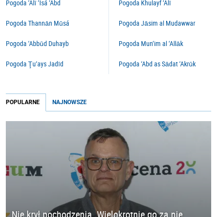
Pogoda ‘Alī ‘Īsá ‘Abd
Pogoda Khulayf ‘Alī
Pogoda Thannān Mūsá
Pogoda Jāsim al Mudawwar
Pogoda ‘Abbūd Duhayb
Pogoda Mun‘im al ‘Allāk
Pogoda Ţu‘ays Jadīd
Pogoda ‘Abd as Sādat ‘Akrūk
POPULARNE
NAJNOWSZE
Nie krył pochodzenia. Wielokrotnie go za nie