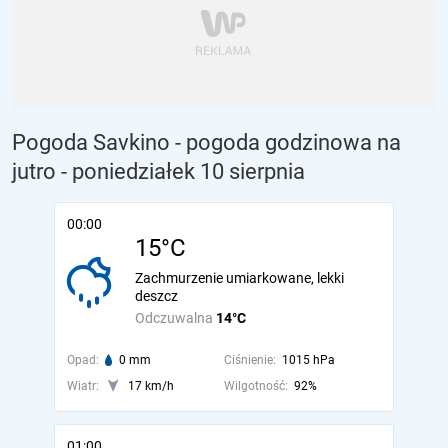
Pogoda Savkino - pogoda godzinowa na
jutro
- poniedziałek 10 sierpnia
00:00
15°C
Zachmurzenie umiarkowane, lekki
deszcz
Odczuwalna
14°C
Opad:
0 mm
Ciśnienie:
1015 hPa
Wiatr:
17 km/h
Wilgotność:
92%
01:00