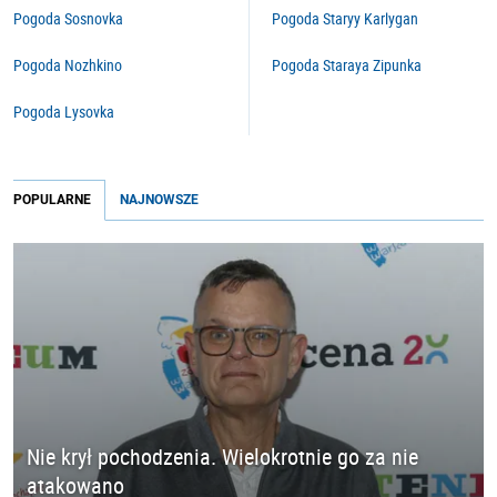
Pogoda Sosnovka
Pogoda Staryy Karlygan
Pogoda Nozhkino
Pogoda Staraya Zipunka
Pogoda Lysovka
POPULARNE
NAJNOWSZE
Nie krył pochodzenia. Wielokrotnie go za nie
atakowano