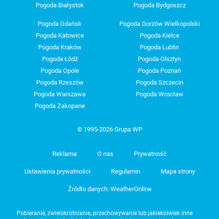
Pogoda Białystok
Pogoda Bydgoszcz
Pogoda Gdańsk
Pogoda Gorzów Wielkopolski
Pogoda Katowice
Pogoda Kielce
Pogoda Kraków
Pogoda Lublin
Pogoda Łódź
Pogoda Olsztyn
Pogoda Opole
Pogoda Poznań
Pogoda Rzeszów
Pogoda Szczecin
Pogoda Warszawa
Pogoda Wrocław
Pogoda Zakopane
© 1995-2026 Grupa WP
Reklama
O nas
Prywatność
Ustawienia prywatności
Regulamin
Mapa strony
Źródło danych: WeatherOnline
Pobieranie, zwielokrotnianie, przechowywanie lub jakiekolwiek inne