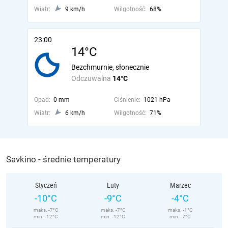
Wiatr:
9 km/h
Wilgotność:
68%
23:00
14°C
Bezchmurnie, słonecznie
Odczuwalna
14°C
Opad:
0 mm
Ciśnienie:
1021 hPa
Wiatr:
6 km/h
Wilgotność:
71%
Savkino - średnie temperatury
Styczeń
Luty
Marzec
-10°C
-9°C
-4°C
maks. -7°C
maks. -7°C
maks. -1°C
min. -12°C
min. -12°C
min. -7°C