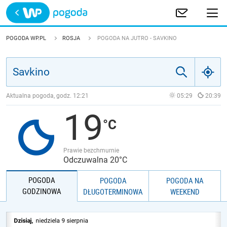
Trwa ładowanie
POLSKA
POGODA WP.PL
ROSJA
POGODA NA JUTRO - SAVKINO
EUROPA
ŚWIAT
Aktualna pogoda, godz.
12:21
05:29
20:39
19
JAKOŚĆ POWIETRZA
Prawie bezchmurnie
Odczuwalna 20°C
POGODA
POGODA
POGODA NA
GODZINOWA
DŁUGOTERMINOWA
WEEKEND