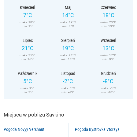
Kwiecień
Maj
Czerwiec
7°C
14°C
18°C
maks. 10°C
maks. 19°C
maks. 23°C
min. 1°C
min. 8°C
min. 13°C
Lipiec
Sierpień
Wrzesień
21°C
19°C
13°C
maks. 25°C
maks. 24°C
maks. 17°C
min. 16°C
min. 14°C
min. 9°C
Październik
Listopad
Grudzień
5°C
-2°C
-8°C
maks. 9°C
maks. 0°C
maks. -5°C
min. 2°C
min. -4°C
min. -10°C
Miejsca w pobliżu Savkino
Pogoda Novyy Vershaut
Pogoda Bystrovka Vtoraya