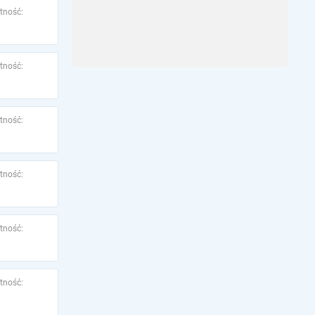
tność:
tność:
tność:
tność:
tność:
tność: