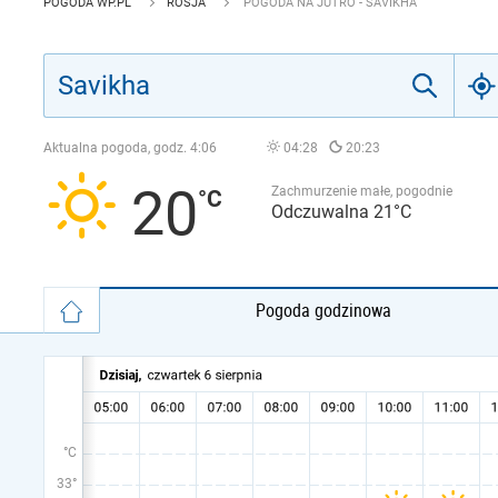
POGODA WP.PL
ROSJA
POGODA NA JUTRO - SAVIKHA
Aktualna pogoda, godz.
4:06
04:28
20:23
20
Zachmurzenie małe, pogodnie
Odczuwalna 21°C
Pogoda godzinowa
°C
33°