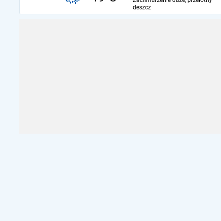
Zachmurzenie duże, przelotny
deszcz