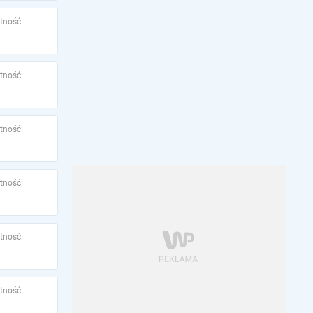
tność:
tność:
tność:
tność:
tność:
tność: