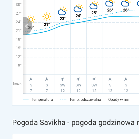
30°
27°
24°
21°
18°
15°
12°
9°
km/h
Temperatura
Temp. odczuwalna
Opady w mm:
Pogoda Savikha - pogoda godzinowa n