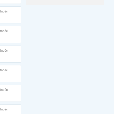
tność:
tność:
tność:
tność:
tność:
tność: