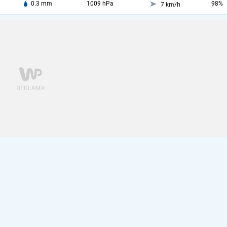
0.3 mm
1009 hPa
98%
7 km/h