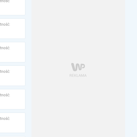
tność:
tność:
tność:
tność:
tność:
tność: