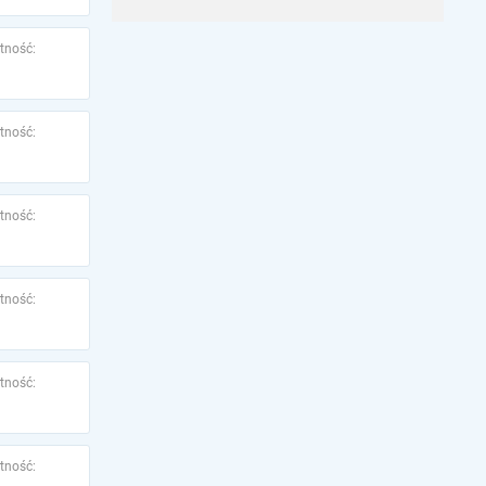
tność:
tność:
tność:
tność:
tność:
tność: