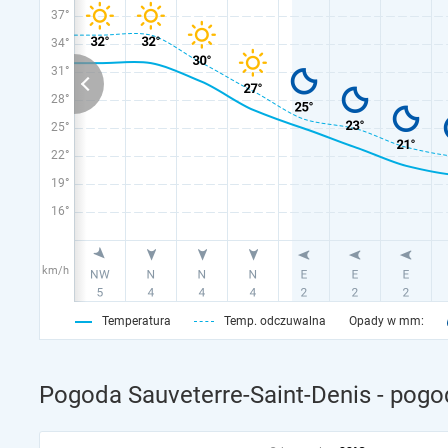
37°
34°
31°
28°
25°
22°
19°
16°
km/h
Temperatura
Temp. odczuwalna
Opady w mm:
Pogoda Sauveterre-Saint-Denis - pogo