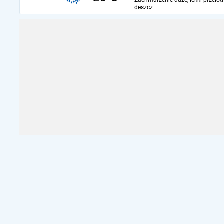
Zachmurzenie duże, lekki przelot
deszcz