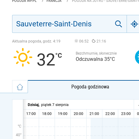
POGODA WP.PL
FRANCJA
POGODA NA JUTRO - SAUVETERRE-SAINT-
Aktualna pogoda, godz.
4:19
06:52
21:16
32
Bezchmurnie, słonecznie
Odczuwalna 35°C
Pogoda godzinowa
°C
40°