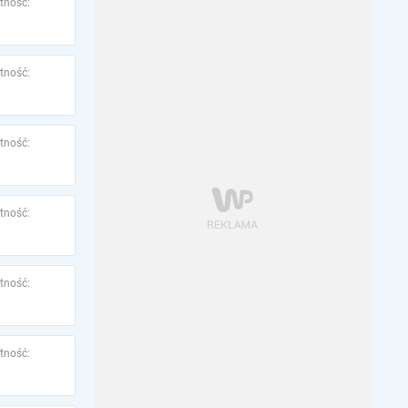
tność:
tność:
tność:
tność:
tność:
tność: