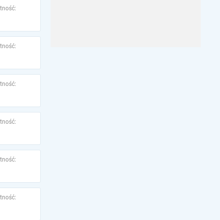
tność:
tność:
tność:
tność:
tność:
tność: