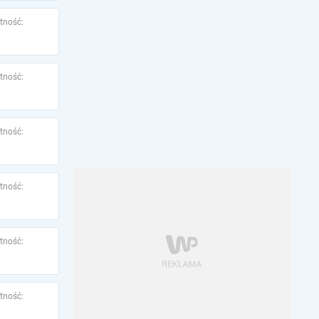
tność:
tność:
tność:
tność:
tność:
tność: