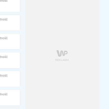
tność:
tność:
tność:
tność:
tność:
tność: