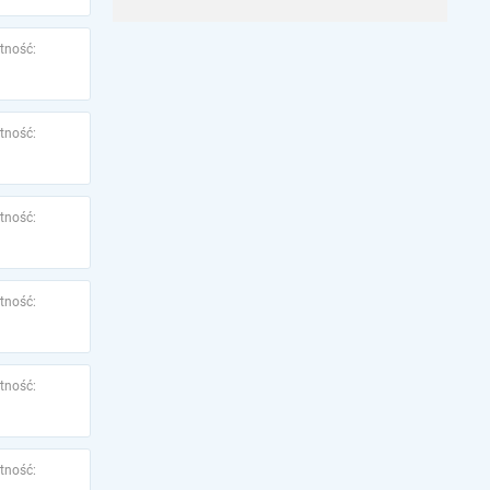
tność:
tność:
tność:
tność:
tność:
tność: