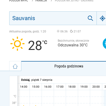
POGODA WP.PL
FRANCJA
POGODA NA JUTRO - SAUVANIS
Aktualna pogoda, godz.
1:20
06:36
21:07
28
Bezchmurnie, słonecznie
Odczuwalna 30°C
Pogoda godzinowa
°C
38°