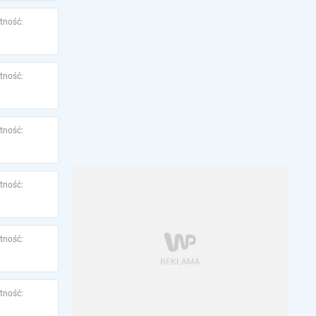
tność:
tność:
tność:
tność:
tność:
tność: