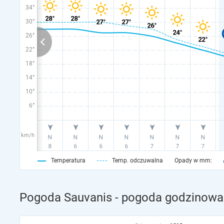
34°
30°
26°
22°
18°
14°
10°
6°
km/h
Temperatura
Temp. odczuwalna
Opady w mm:
Pogoda Sauvanis - pogoda godzinowa 