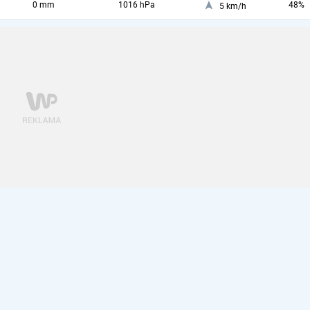
0 mm
1016 hPa
48%
5 km/h