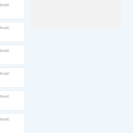
tność:
tność:
tność:
tność:
tność:
tność: