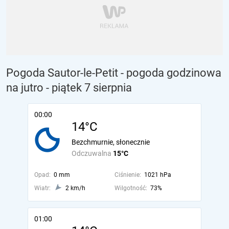
Pogoda Sautor-le-Petit - pogoda godzinowa
na jutro
- piątek 7 sierpnia
00:00
14°C
Bezchmurnie, słonecznie
Odczuwalna
15°C
Opad:
0 mm
Ciśnienie:
1021 hPa
Wiatr:
2 km/h
Wilgotność:
73%
01:00