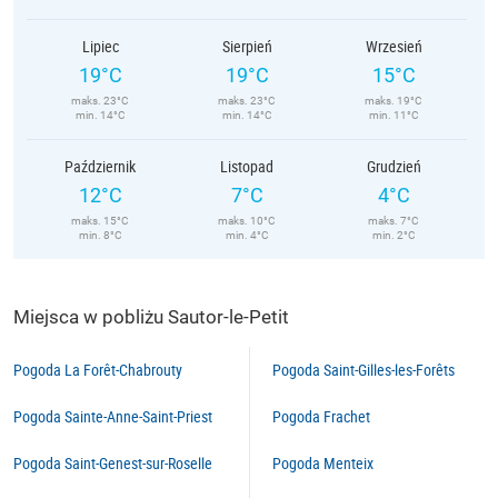
Lipiec
Sierpień
Wrzesień
19°C
19°C
15°C
maks. 23°C
maks. 23°C
maks. 19°C
min. 14°C
min. 14°C
min. 11°C
Październik
Listopad
Grudzień
12°C
7°C
4°C
maks. 15°C
maks. 10°C
maks. 7°C
min. 8°C
min. 4°C
min. 2°C
Miejsca w pobliżu Sautor-le-Petit
Pogoda La Forêt-Chabrouty
Pogoda Saint-Gilles-les-Forêts
Pogoda Sainte-Anne-Saint-Priest
Pogoda Frachet
Pogoda Saint-Genest-sur-Roselle
Pogoda Menteix