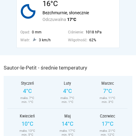
16°C
Bezchmurnie, słonecznie
Odczuwalna
17°C
Opad:
0 mm
Ciśnienie:
1018 hPa
Wiatr:
3 km/h
Wilgotność:
62%
Sautor-le-Petit - średnie temperatury
Styczeń
Luty
Marzec
4°C
4°C
7°C
maks. 7°C
maks. 7°C
maks. 11°C
min. 1°C
min. 1°C
min. 3°C
Kwiecień
Maj
Czerwiec
10°C
14°C
17°C
maks. 13°C
maks. 17°C
maks. 21°C
min. 5°C
min. 9°C
min. 12°C