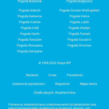
Pogoda Białystok
Pogoda Bydgoszcz
Pogoda Gdańsk
Pogoda Gorzów Wielkopolski
Pogoda Katowice
Pogoda Kielce
Pogoda Kraków
Pogoda Lublin
Pogoda Łódź
Pogoda Olsztyn
Pogoda Opole
Pogoda Poznań
Pogoda Rzeszów
Pogoda Szczecin
Pogoda Warszawa
Pogoda Wrocław
Pogoda Zakopane
© 1995-2026 Grupa WP
Reklama
O nas
Prywatność
Ustawienia prywatności
Regulamin
Mapa strony
Źródło danych: WeatherOnline
Pobieranie, zwielokrotnianie, przechowywanie lub jakiekolwiek inne
wykorzystywanie treści dostępnych w niniejszym serwisie - bez