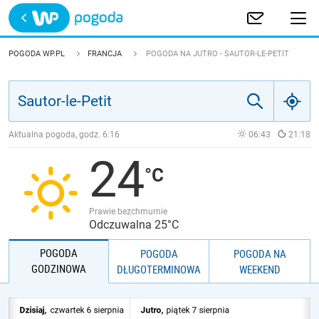
Trwa ładowanie
POLSKA
POGODA WP.PL
FRANCJA
POGODA NA JUTRO - SAUTOR-LE-PETIT
EUROPA
ŚWIAT
Aktualna pogoda, godz.
6:16
06:43
21:18
24
JAKOŚĆ POWIETRZA
Prawie bezchmurnie
Odczuwalna 25°C
POGODA
POGODA
POGODA NA
GODZINOWA
DŁUGOTERMINOWA
WEEKEND