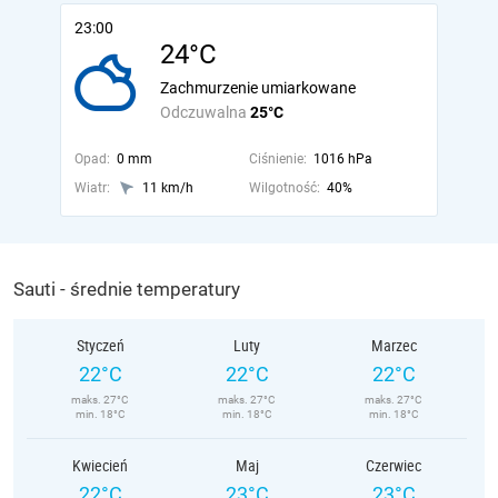
23:00
24°C
Zachmurzenie umiarkowane
Odczuwalna
25°C
Opad:
0 mm
Ciśnienie:
1016 hPa
Wiatr:
11 km/h
Wilgotność:
40%
Sauti - średnie temperatury
Styczeń
Luty
Marzec
22°C
22°C
22°C
maks. 27°C
maks. 27°C
maks. 27°C
min. 18°C
min. 18°C
min. 18°C
Kwiecień
Maj
Czerwiec
22°C
23°C
23°C