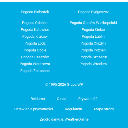
Pogoda Białystok
Pogoda Bydgoszcz
Pogoda Gdańsk
Pogoda Gorzów Wielkopolski
Pogoda Katowice
Pogoda Kielce
Pogoda Kraków
Pogoda Lublin
Pogoda Łódź
Pogoda Olsztyn
Pogoda Opole
Pogoda Poznań
Pogoda Rzeszów
Pogoda Szczecin
Pogoda Warszawa
Pogoda Wrocław
Pogoda Zakopane
© 1995-2026 Grupa WP
Reklama
O nas
Prywatność
Ustawienia prywatności
Regulamin
Mapa strony
Źródło danych: WeatherOnline