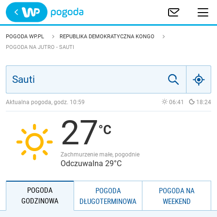
Trwa ładowanie
POLSKA
POGODA WP.PL
REPUBLIKA DEMOKRATYCZNA KONGO
POGODA NA JUTRO - SAUTI
EUROPA
ŚWIAT
Aktualna pogoda, godz.
10:59
06:41
18:24
JAKOŚĆ POWIETRZA
27
Zachmurzenie małe, pogodnie
Odczuwalna 29°C
POGODA
POGODA
POGODA NA
GODZINOWA
DŁUGOTERMINOWA
WEEKEND