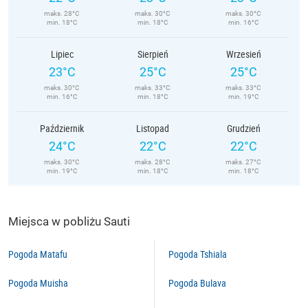
maks. 28°C
maks. 30°C
maks. 30°C
min. 18°C
min. 18°C
min. 16°C
Lipiec
Sierpień
Wrzesień
23°C
25°C
25°C
maks. 30°C
maks. 33°C
maks. 33°C
min. 16°C
min. 18°C
min. 19°C
Październik
Listopad
Grudzień
24°C
22°C
22°C
maks. 30°C
maks. 28°C
maks. 27°C
min. 19°C
min. 18°C
min. 18°C
Miejsca w pobliżu Sauti
Pogoda Matafu
Pogoda Tshiala
Pogoda Muisha
Pogoda Bulava