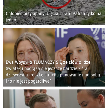
Chłopiec przyłapany. Ujęcia z Tatr. Patrzą tylko na
jedno
Ewa Woydyłło TŁUMACZY SIĘ ze słów o Idze
Świątek i pogrąża się jeszcze bardziej? "Ta
dziewczyna troszkę straciła panowanie nad sobą.
I to nie jest pogardliwe"