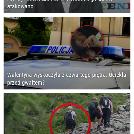
atakowano
Walentyna wyskoczyła z czwartego piętra. Uciekła
przed gwałtem?