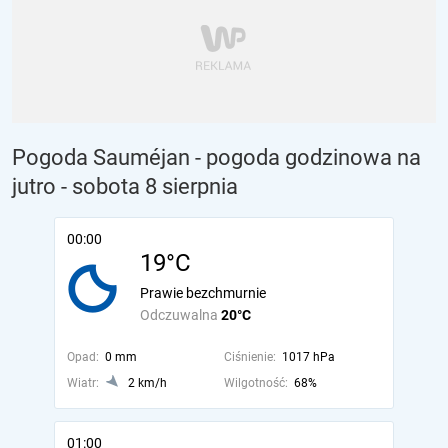
Pogoda Sauméjan - pogoda godzinowa na
jutro
- sobota 8 sierpnia
00:00
19°C
Prawie bezchmurnie
Odczuwalna
20°C
Opad:
0 mm
Ciśnienie:
1017 hPa
Wiatr:
2 km/h
Wilgotność:
68%
01:00