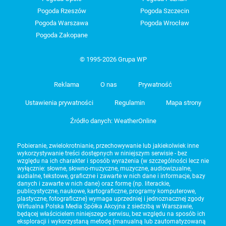
Pogoda Rzeszów
Pogoda Szczecin
Pogoda Warszawa
Pogoda Wrocław
Pogoda Zakopane
© 1995-2026 Grupa WP
Reklama
O nas
Prywatność
Ustawienia prywatności
Regulamin
Mapa strony
Źródło danych: WeatherOnline
Pobieranie, zwielokrotnianie, przechowywanie lub jakiekolwiek inne
wykorzystywanie treści dostępnych w niniejszym serwisie - bez
względu na ich charakter i sposób wyrażenia (w szczególności lecz nie
wyłącznie: słowne, słowno-muzyczne, muzyczne, audiowizualne,
audialne, tekstowe, graficzne i zawarte w nich dane i informacje, bazy
danych i zawarte w nich dane) oraz formę (np. literackie,
publicystyczne, naukowe, kartograficzne, programy komputerowe,
plastyczne, fotograficzne) wymaga uprzedniej i jednoznacznej zgody
Wirtualna Polska Media Spółka Akcyjna z siedzibą w Warszawie,
będącej właścicielem niniejszego serwisu, bez względu na sposób ich
eksploracji i wykorzystaną metodę (manualną lub zautomatyzowaną