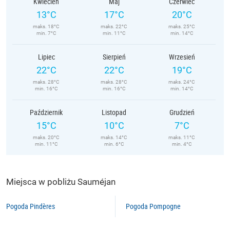
Kwiecień
Maj
Czerwiec
13°C
17°C
20°C
maks. 18°C
maks. 22°C
maks. 25°C
min. 7°C
min. 11°C
min. 14°C
Lipiec
Sierpień
Wrzesień
22°C
22°C
19°C
maks. 28°C
maks. 28°C
maks. 24°C
min. 16°C
min. 16°C
min. 14°C
Październik
Listopad
Grudzień
15°C
10°C
7°C
maks. 20°C
maks. 14°C
maks. 11°C
min. 11°C
min. 6°C
min. 4°C
Miejsca w pobliżu Sauméjan
Pogoda Pindères
Pogoda Pompogne