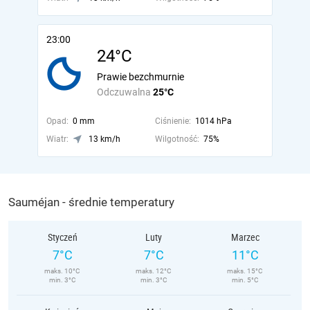
23:00
24°C
Prawie bezchmurnie
Odczuwalna
25°C
Opad:
0 mm
Ciśnienie:
1014 hPa
Wiatr:
13 km/h
Wilgotność:
75%
Sauméjan - średnie temperatury
Styczeń
Luty
Marzec
7°C
7°C
11°C
maks. 10°C
maks. 12°C
maks. 15°C
min. 3°C
min. 3°C
min. 5°C