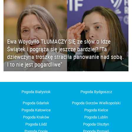
Ewa Woydyłło TŁUMACZY SIĘ ze słów o Idze
Świątek i pogrąża się jeszcze bardziej? "Ta
dziewczyna troszkę straciła panowanie nad sobą.
I to nie jest pogardliwe"
Pogoda Białystok
Pogoda Bydgoszcz
Pogoda Gdańsk
Pogoda Gorzów Wielkopolski
Pogoda Katowice
Pogoda Kielce
Pogoda Kraków
Pogoda Lublin
Pogoda Łódź
Pogoda Olsztyn
Pogoda Opole
Pogoda Poznań