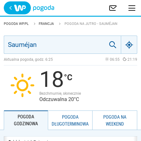
Trwa ładowanie
POLSKA
POGODA WP.PL
FRANCJA
POGODA NA JUTRO - SAUMÉJAN
EUROPA
ŚWIAT
Aktualna pogoda, godz.
6:25
06:55
21:19
18
JAKOŚĆ POWIETRZA
Bezchmurnie, słonecznie
Odczuwalna 20°C
POGODA
POGODA
POGODA NA
GODZINOWA
DŁUGOTERMINOWA
WEEKEND