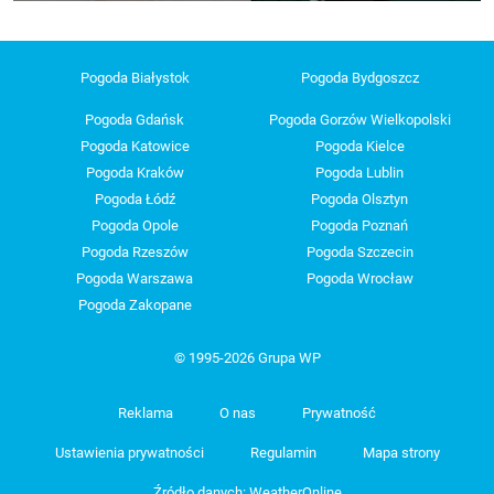
Pogoda Białystok
Pogoda Bydgoszcz
Pogoda Gdańsk
Pogoda Gorzów Wielkopolski
Pogoda Katowice
Pogoda Kielce
Pogoda Kraków
Pogoda Lublin
Pogoda Łódź
Pogoda Olsztyn
Pogoda Opole
Pogoda Poznań
Pogoda Rzeszów
Pogoda Szczecin
Pogoda Warszawa
Pogoda Wrocław
Pogoda Zakopane
© 1995-2026 Grupa WP
Reklama
O nas
Prywatność
Ustawienia prywatności
Regulamin
Mapa strony
Źródło danych: WeatherOnline