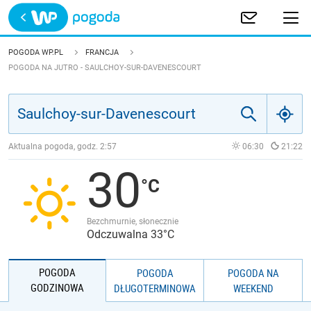
Trwa ładowanie
POLSKA
POGODA WP.PL
FRANCJA
POGODA NA JUTRO - SAULCHOY-SUR-DAVENESCOURT
EUROPA
ŚWIAT
Aktualna pogoda, godz.
2:57
06:30
21:22
JAKOŚĆ POWIETRZA
30
Bezchmurnie, słonecznie
Odczuwalna 33°C
POGODA
POGODA
POGODA NA
GODZINOWA
DŁUGOTERMINOWA
WEEKEND