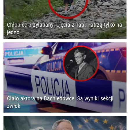
Chłopiec przyłapany. Ujęcia z Tatr. Patrzą tylko na
jedno
Ciało aktora na Bachledówce. Są wyniki sekcji
zwłok