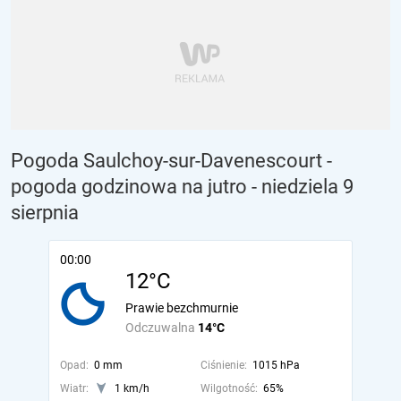
Pogoda Saulchoy-sur-Davenescourt -
pogoda godzinowa na jutro
- niedziela 9
sierpnia
00:00
12°C
Prawie bezchmurnie
Odczuwalna
14°C
Opad:
0 mm
Ciśnienie:
1015 hPa
Wiatr:
1 km/h
Wilgotność:
65%