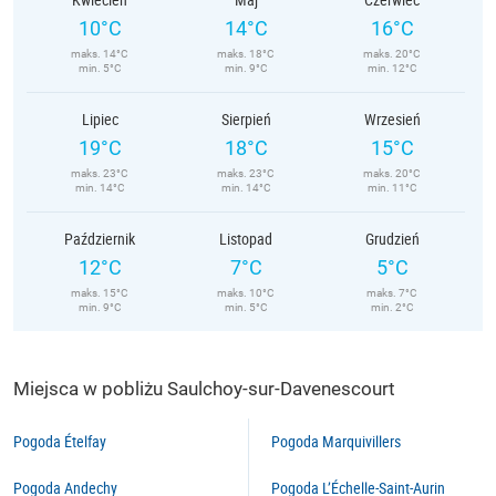
10°C
14°C
16°C
maks. 14°C
maks. 18°C
maks. 20°C
min. 5°C
min. 9°C
min. 12°C
Lipiec
Sierpień
Wrzesień
19°C
18°C
15°C
maks. 23°C
maks. 23°C
maks. 20°C
min. 14°C
min. 14°C
min. 11°C
Październik
Listopad
Grudzień
12°C
7°C
5°C
maks. 15°C
maks. 10°C
maks. 7°C
min. 9°C
min. 5°C
min. 2°C
Miejsca w pobliżu Saulchoy-sur-Davenescourt
Pogoda Ételfay
Pogoda Marquivillers
Pogoda Andechy
Pogoda L’Échelle-Saint-Aurin