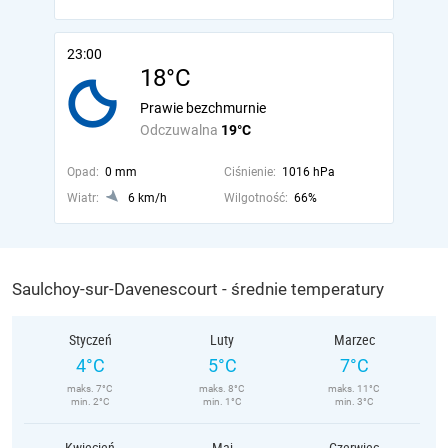
23:00
18°C
Prawie bezchmurnie
Odczuwalna
19°C
Opad:
0 mm
Ciśnienie:
1016 hPa
Wiatr:
6 km/h
Wilgotność:
66%
Saulchoy-sur-Davenescourt - średnie temperatury
Styczeń
Luty
Marzec
4°C
5°C
7°C
maks. 7°C
maks. 8°C
maks. 11°C
min. 2°C
min. 1°C
min. 3°C
Kwiecień
Maj
Czerwiec