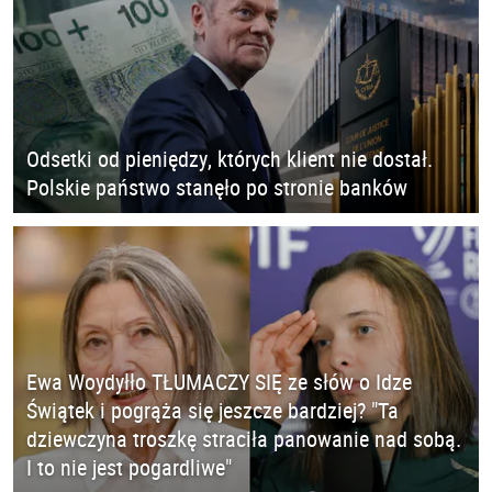
Odsetki od pieniędzy, których klient nie dostał.
Polskie państwo stanęło po stronie banków
Ewa Woydyłło TŁUMACZY SIĘ ze słów o Idze
Świątek i pogrąża się jeszcze bardziej? "Ta
dziewczyna troszkę straciła panowanie nad sobą.
I to nie jest pogardliwe"