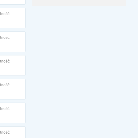
tność:
tność:
tność:
tność:
tność:
tność: