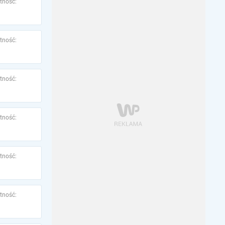
tność:
tność:
tność:
tność:
tność:
tność: