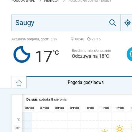
POGODA WP.PL
FRANCJA
POGODA NA JUTRO - SAUGY
Aktualna pogoda, godz.
5:29
06:40
21:16
17
Bezchmurnie, słonecznie
Odczuwalna 18°C
Pogoda godzinowa
°C
38°