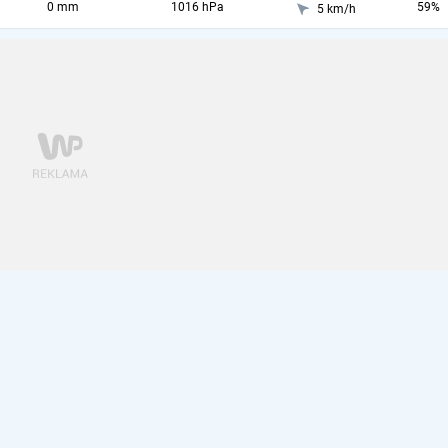
0 mm
1016 hPa
59%
5 km/h