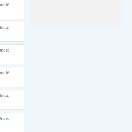
tność:
tność:
tność:
tność:
tność:
tność: