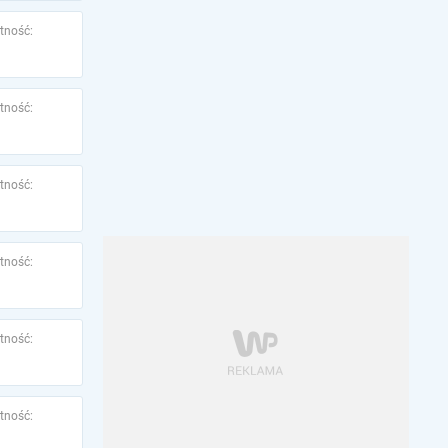
tność:
tność:
tność:
tność:
tność:
tność: