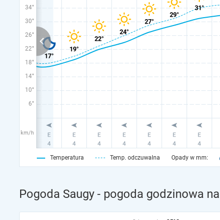
34°
30°
26°
22°
18°
14°
10°
6°
km/h
Temperatura
Temp. odczuwalna
Opady w mm:
Pogoda Saugy - pogoda godzinowa na 